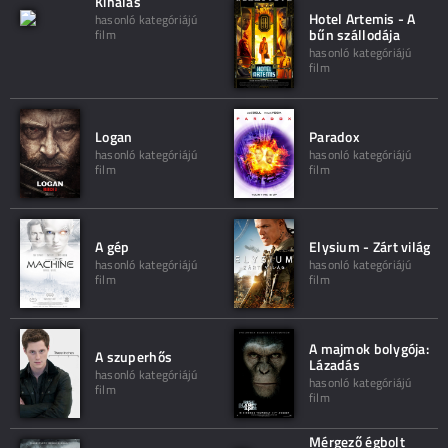
Kihalás
Hotel Artemis - A
hasonló kategóriájú
bűn szállodája
film
hasonló kategóriájú
film
Logan
Paradox
hasonló kategóriájú
hasonló kategóriájú
film
film
A gép
Elysium - Zárt világ
hasonló kategóriájú
hasonló kategóriájú
film
film
A majmok bolygója:
A szuperhős
Lázadás
hasonló kategóriájú
hasonló kategóriájú
film
film
Mérgező égbolt