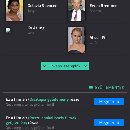
Octavia Spencer
Ewen Bremner
Tanya
Andrew
Ko Asung
Yona
Alison Pill
tanár
További szereplők
GYŰJTEMÉNYEK
Ez a film a(z)
Disztópia gyűjtemény
része
Megnézem
Nézd meg a teljes gyűjteményt!
Ez a film a(z)
Poszt-apokalipszis filmek
gyűjtemény
része
Megnézem
Nézd meg a teljes gyűjteményt!