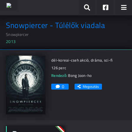
Snowpiercer - Túlélők viadala
Snowpiercer
2013
dél-koreai-cseh akció, dráma, sci-fi
126 perc
Rendező:
Bong Joon-ho
0
Megosztás