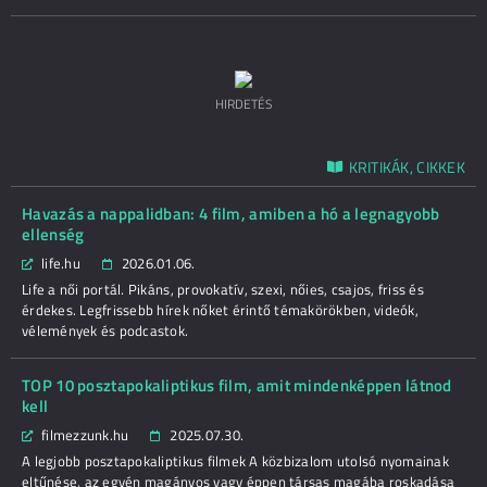
HIRDETÉS
KRITIKÁK, CIKKEK
Havazás a nappalidban: 4 film, amiben a hó a legnagyobb
ellenség
life.hu
2026.01.06.
Life a női portál. Pikáns, provokatív, szexi, nőies, csajos, friss és
érdekes. Legfrissebb hírek nőket érintő témakörökben, videók,
vélemények és podcastok.
TOP 10 posztapokaliptikus film, amit mindenképpen látnod
kell
filmezzunk.hu
2025.07.30.
A legjobb posztapokaliptikus filmek A közbizalom utolsó nyomainak
eltűnése, az egyén magányos vagy éppen társas magába roskadása