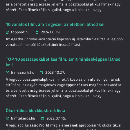
és a tehetetlenség érzése jellemzi a posztapokaliptikus filmek nagy
részét. Ezen filmek célja sugallni, hogy a kialakult – vagy
10 vonatos film, amit egyszer az életben látnod kell
toppont.hu
2024.06.19.
Az Agatha Christie-adaptáció kapcsán új listánkban ezúttal a legjobb
vonatos filmekből készítettünk összeállítást.
TOP 10 posztapokaliptikus film, amit mindenképpen látnod
kell
filmezzunk.hu
2023.10.27.
A legjobb posztapokaliptikus filmek A közbizalom utolsó nyomainak
eltűnése, az egyén magányos vagy éppen társas magába roskadása
és a tehetetlenség érzése jellemzi a posztapokaliptikus filmek nagy
részét. Ezen filmek célja sugallni, hogy a kialakult – vagy
Ökokritikus blockbusterek lista
filmtekercs.hu
2022.07.15.
A legújabb Jurassic World megjelenésének apropóján 10 ökokritikus