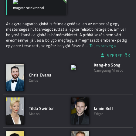
magyar szinkronnal
Az egyre nagyobb globális felmelegedés ellen az emberiség egy
mesterséges hűtőanyagot juttat a légkör felsőbb rétegeibe, amivel
helyreállítanák a globális hőmérsékletet. A próbálkozás nem várt
eredménnyel jár, és a bolygó megfagy, a megmaradt emberek pedig
egy erre tervezett, az egész bolygót átszelő
...
Teljes szöveg »
SZEREPLŐK
Kang-ho Song
Namgoong Minsoo
Chris Evans
Curtis
Tilda Swinton
Jamie Bell
Mason
Edgar