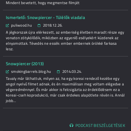
Mindent bevetett, hogy megmentse filmjét
Ismertető: Snowpiercer - Túlélők viadala
puliwood.hu
2018.12.26.
A jégkorszak újra elérkezett, az emberiség életben maradt része egy
vonaton zötykölődik, miközben az egyenlő esélyekért küzdenek az
elnyomottak. Tévedés ne essék: ember embernek örökké farkasa
lesz.
Snowpiercer (2013)
smokingbarrels.blog.hu
2014.03.24.
Tavaly már láthattuk, milyen az, ha egy koreai rendező kezébe egy
angol nyelvű filmet adnak, és én maximálisan meg voltam elégedve a
végeredménnyel. És már akkor is felcsigázta az érdeklődésem ez a
koreai-cseh koprodukció, már csak érdekes alapötlete révén is. Annál
jobb…
PODCAST BESZÉLGETÉSEK