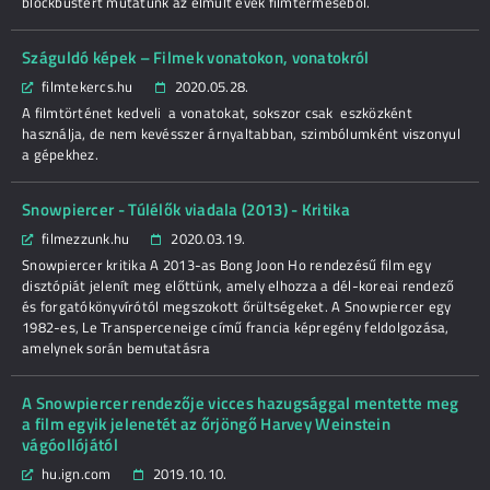
blockbustert mutatunk az elmúlt évek filmterméséből.
Száguldó képek – Filmek vonatokon, vonatokról
filmtekercs.hu
2020.05.28.
A filmtörténet kedveli a vonatokat, sokszor csak eszközként
használja, de nem kevésszer árnyaltabban, szimbólumként viszonyul
a gépekhez.
Snowpiercer - Túlélők viadala (2013) - Kritika
filmezzunk.hu
2020.03.19.
Snowpiercer kritika A 2013-as Bong Joon Ho rendezésű film egy
disztópiát jelenít meg előttünk, amely elhozza a dél-koreai rendező
és forgatókönyvírótól megszokott őrültségeket. A Snowpiercer egy
1982-es, Le Transperceneige című francia képregény feldolgozása,
amelynek során bemutatásra
A Snowpiercer rendezője vicces hazugsággal mentette meg
a film egyik jelenetét az őrjöngő Harvey Weinstein
vágóollójától
hu.ign.com
2019.10.10.