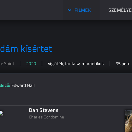
FILMEK
SZEMÉLYE
idám kísértet
he Spirit
2020
vígjáték, fantasy, romantikus
95 perc
dező:
Edward Hall
Dan Stevens
Charles Condomine