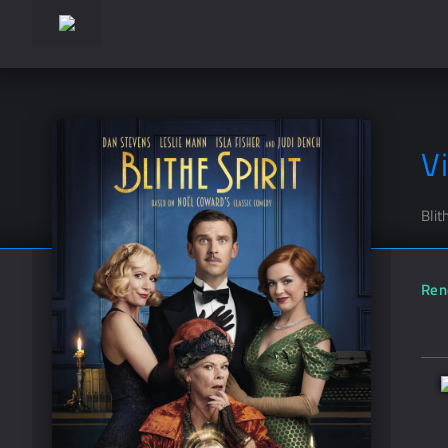
V
Blit
Ren