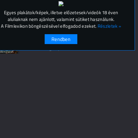
hasonló kategóriájú film
Egyes plakátok/képek, illetve előzetesek/videók 18 éven
aluliaknak nem ajánlott, valamint sütiket használunk.
A Filmlexikon böngészésével elfogadod ezeket.
Részletek »
Rendben
A Timeless Christmas
hasonló kategóriájú film
Hát nem romantikus?
hasonló kategóriájú film
When We First Met