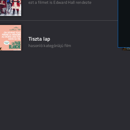
ezt a filmet is Edward Hall rendezte
Tiszta lap
hasonló kategóriájú film
Picúr
hasonló kategóriájú film
Mi kell a férfinak?