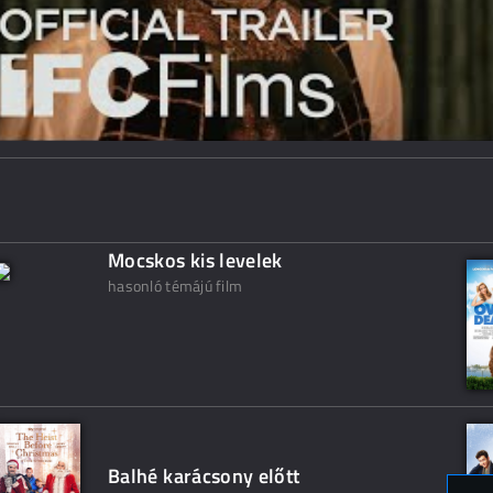
Mocskos kis levelek
hasonló témájú film
Balhé karácsony előtt