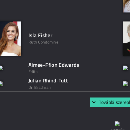
Isla Fisher
Ruth Condomine
Aimee-Ffion Edwards
Edith
Julian Rhind-Tutt
Dr. Bradman
További szerep