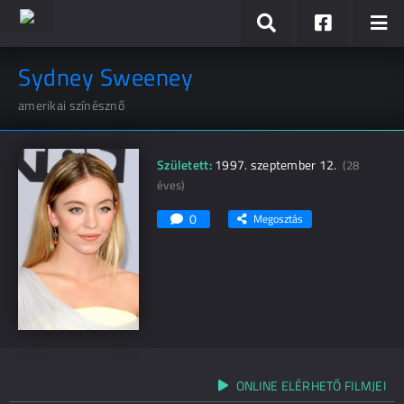
Sydney Sweeney
amerikai színésznő
Született:
1997. szeptember 12.
(28
éves)
0
Megosztás
ONLINE ELÉRHETŐ FILMJEI