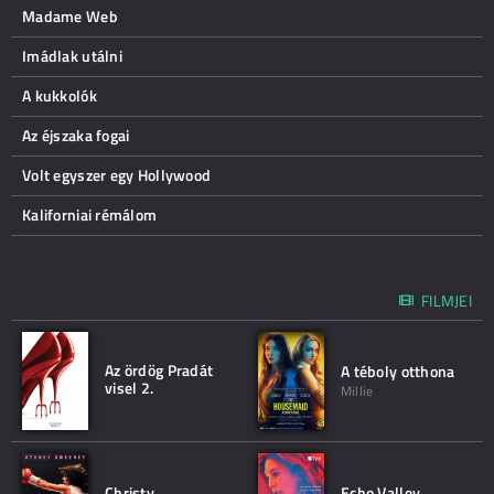
Madame Web
Imádlak utálni
A kukkolók
Az éjszaka fogai
Volt egyszer egy Hollywood
Kaliforniai rémálom
FILMJEI
Az ördög Pradát
A téboly otthona
visel 2.
Millie
Christy
Echo Valley