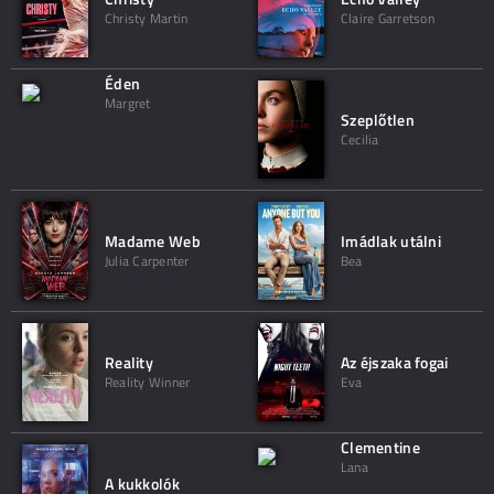
Christy Martin
Claire Garretson
Éden
Margret
Szeplőtlen
Cecilia
Madame Web
Imádlak utálni
Julia Carpenter
Bea
Reality
Az éjszaka fogai
Reality Winner
Eva
Clementine
Lana
A kukkolók