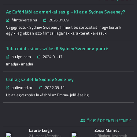
Az Eufóriától az amerikai sasig – Ki az a Sydney Sweeney?
filmtekercs.hu
2026.01.09.
Végignéztük Sydney Sweeney filmjeit és sorozatait, hogy korunk
egyik legjobban izzó filmcsillagának karakterét keressük.
Több mint csinos szőke: A Sydney Sweeney-portré
hu.ign.com
2024.01.17.
Imádjuk imádni
Csillag születik: Sydney Sweeney
puliwood.hu
2022.09.12.
Út az egyszobás lakásból az Emmy-jelölésekig.
ŐK IS ÉRDEKELHETNEK
Laura-Leigh
Zosia Mamet
2 filmben játszottak
2 filmben játszottak