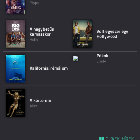
Pippa
A nagybetűs
Volt egyszer egy
kamaszkor
Hollywood
Holly
Pókok
Emily
Kaliforniai rémálom
A kórterem
Alice
CIKKEK, HÍREK