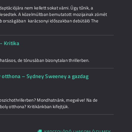
ptációjára nem kellett sokat várni. Úgy tűnik, a
desedtek. A közelmúltban bemutatott mozijainak zömét
 több országában karácsonyi időszakban debütáló The
 Kritika
atásos, de tónusában bizonytalan thrillerben.
y otthona – Sydney Sweeney a gazdag
pszichothrillerben? Mondhatnánk, megvéve! Na de
boly otthona? Kritikánkban kifejtjük.
KAPCSOLÓDÓ / HASONLÓ FILMEK