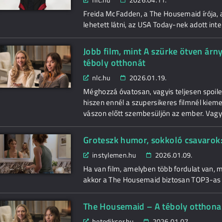
Freida McFadden, a The Housemaid írója, a
lehetett látni, az USA Today-nek adott inte
Jobb film, mint A szürke ötven árn
téboly otthonát
nlc.hu
2026.01.19.
Méghozzá óvatosan, vagyis teljesen spoile
hiszen ennél a szupersikeres filmnél kieme
vászon előtt szembesüljön az ember. Vagy
Groteszk humor, sokkoló csavarok:
instylemen.hu
2026.01.09.
Ha van film, amelyben több fordulat van, 
akkor a The Housemaid biztosan TOP3-as 
The Housemaid – A téboly otthona 
hetediksor.hu
2026.01.07.