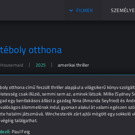
FILMEK
SZEMÉLYE
 téboly otthona
 Housemaid
2025
amerikai thriller
boly otthona című feszült thriller alapjául a világsikerű könyv szolgált
letesség csak illúzió, semmi sem az, aminek látszik. Millie (Sydney 
ogad egy bentlakásos állást a gazdag Nina (Amanda Seyfried) és An
valóságos álommelónak indul, gyorsan alakul át valami egészen szörn
te hatalmi játszmává. Winchesterék zárt ajtói mögött egy sokkoló vil
 végéig találgathat.
dező:
Paul Feig