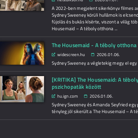
A 2022-ben megjelent sikerkönyv filmes ada
Sydney Sweeney körüli hullámok is elcsen
fújolás és bukás kísérte, viszont a világ
Housemaid – A téboly otthona ...
The Housemaid - A téboly otthona -
widescreen.hu
2026.01.06.
Sydney Sweeney a végletekig megy el egy h
[KRITIKA] The Housemaid: A tébol
pszichopaták között
hu.ign.com
2026.01.06.
Sydney Sweeney és Amanda Seyfried egy 
tényleg jól sikerült a The Housemaid – A té