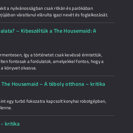
kit a nyilvánosságban csak ritkán és parókában
rjújában váratlanul elárulta igazi nevét és foglalkozását.
yalata? – Kibeszéltük a The Housemaid: A
rmentesen, így a történetet csak kevéssé érintettük,
lten fontosak a fordulatok, amelyekkel fontos, hogy a
 a könyvet olvasva.
 The Housemaid – A téboly otthona – kritika
mint egy turbó fokozatra kapcsolt konyhai robotgépben,
lenne.
- kritika