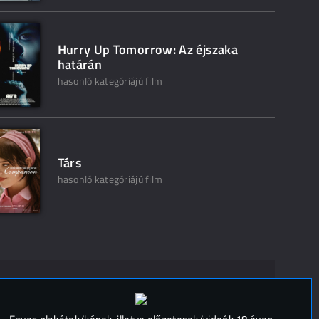
Hurry Up Tomorrow: Az éjszaka
határán
hasonló kategóriájú film
Társ
hasonló kategóriájú film
ak ne kelljen"? Mondd el másoknak is!
 (
0
)