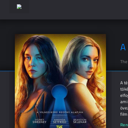
A
The
A té
töké
elf
ami 
övez
film
Ren