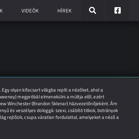
K
VIDEÓK
HÍREK
. Egy olyan kifacsart világba repíti a nézőket, ahol a
Sweeney) megpróbál elmenekülni a múltja elől, ezért
drew Winchester (Brandon Sklenar) házvezetőnőjeként. Ám
yű és veszélyes dologgá: szexi, csábító titkok, botrányok
ág rejtőzik, csupa váratlan fordulattal, amelyeket a néző a