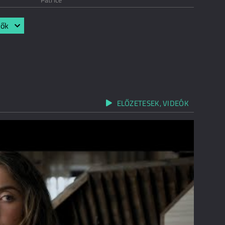
lők
ELŐZETESEK, VIDEÓK