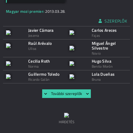
Magyar mozi premier:
2013.03.28.
SZEREPLŐK
Javier Cámara
Carlos Areces
Joserra
Fajas
Raúl Arévalo
Miguel Ángel
Silvestre
Ulloa
Novio
Cecilia Roth
Hugo Silva
Norma
Benito Morón
Guillermo Toledo
Lola Dueñas
Ricardo Galán
Bruna
További szereplők
HIRDETÉS