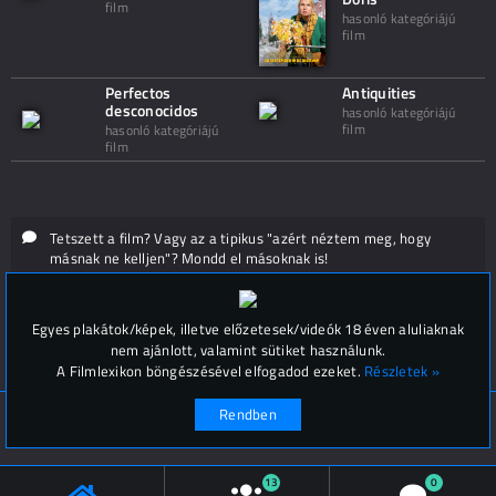
film
hasonló kategóriájú
film
Perfectos
Antiquities
desconocidos
hasonló kategóriájú
film
hasonló kategóriájú
film
Tetszett a film? Vagy az a tipikus "azért néztem meg, hogy
másnak ne kelljen"? Mondd el másoknak is!
Hozzászólások (
0
)
Egyes plakátok/képek, illetve előzetesek/videók 18 éven aluliaknak
nem ajánlott, valamint sütiket használunk.
A Filmlexikon böngészésével elfogadod ezeket.
Részletek »
Rendben
© Filmlexikon 2019-2026
Kapcsolat, impresszum
Értesítési beállítások
13
0