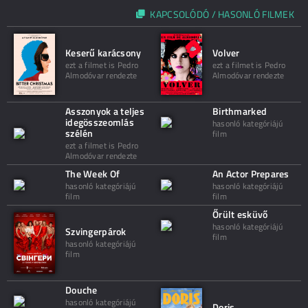
KAPCSOLÓDÓ / HASONLÓ FILMEK
Keserű karácsony
Volver
ezt a filmet is Pedro
ezt a filmet is Pedro
Almodóvar rendezte
Almodóvar rendezte
Asszonyok a teljes
Birthmarked
idegösszeomlás
hasonló kategóriájú
szélén
film
ezt a filmet is Pedro
Almodóvar rendezte
The Week Of
An Actor Prepares
hasonló kategóriájú
hasonló kategóriájú
film
film
Őrült esküvő
hasonló kategóriájú
Szvingerpárok
film
hasonló kategóriájú
film
Douche
hasonló kategóriájú
Doris