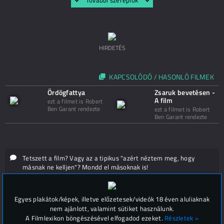
További szereplők
HIRDETÉS
KAPCSOLÓDÓ / HASONLÓ FILMEK
Ördögfattya
Zsaruk bevetésen -
A film
ezt a filmet is Robert
Ben Garant rendezte
ezt a filmet is Robert
Ben Garant rendezte
Tetszett a film? Vagy az a tipikus "azért néztem meg, hogy
másnak ne kelljen"? Mondd el másoknak is!
Hozzászólások (
0
)
Egyes plakátok/képek, illetve előzetesek/videók 18 éven aluliaknak
nem ajánlott, valamint sütiket használunk.
A Filmlexikon böngészésével elfogadod ezeket.
Részletek »