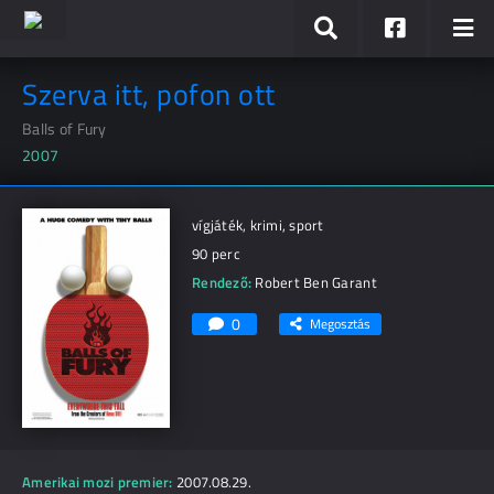
Szerva itt, pofon ott
Balls of Fury
2007
vígjáték, krimi, sport
90 perc
Rendező:
Robert Ben Garant
0
Megosztás
Amerikai mozi premier:
2007.08.29.