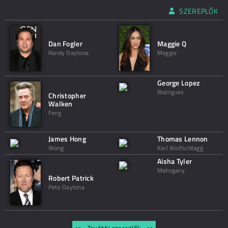
SZEREPLŐK
Dan Fogler
Maggie Q
Randy Daytona
Maggie
George Lopez
Rodriguez
Christopher
Walken
Feng
James Hong
Thomas Lennon
Wong
Karl Wolfschtagg
Aisha Tyler
Mahogany
Robert Patrick
Pete Daytona