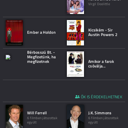
Virgil Doolittle
Kicsikém - Sir
Ember a Holdon
Austin Powers 2
Bérbosszú Bt. -
Megfizetünk, ha
megfizetnek
Amikor a farok
csóválja...
ŐK IS ÉRDEKELHETNEK
Will Ferrell
J.K. Simmons
6 filmben játszottak
6 filmben játszottak
együtt
együtt