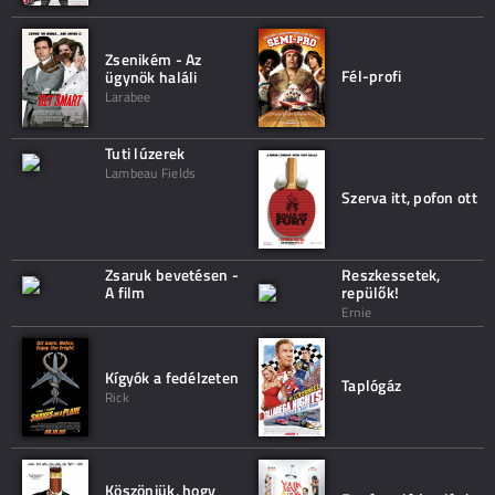
Zsenikém - Az
Fél-profi
ügynök haláli
Larabee
Tuti lúzerek
Lambeau Fields
Szerva itt, pofon ott
Zsaruk bevetésen -
Reszkessetek,
A film
repülők!
Ernie
Kígyók a fedélzeten
Taplógáz
Rick
Köszönjük, hogy