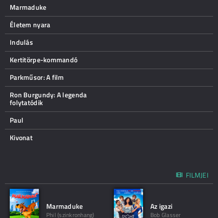
Marmaduke
Életem nyara
Indulás
Kertitörpe-kommandó
Parkműsor: A film
Ron Burgundy: A legenda
folytatódik
Paul
Kivonat
FILMJEI
Marmaduke
Az igazi
Phil (szinkronhang)
Bob Glasser