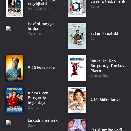
Enyém, tiéd, miénk
rágyújtott!
Darrell
Bobby Jay Bliss
Hazárd megye
lordjai
Ezt jól kifőztük!
Davenport
Dan
Wake Up, Ron
Burgundy: The Lost
A 40 éves szűz
Movie
Champ Kind
A híres Ron
Burgundy
A főnököm lánya
legendája
Champ
Esküdni mernék
Buck
Kerül, amibe kerül