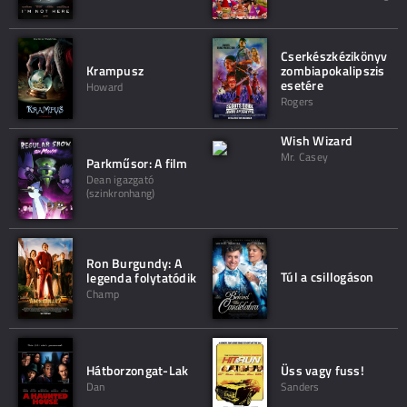
Cserkészkézikönyv
Krampusz
zombiapokalipszis
esetére
Howard
Rogers
Wish Wizard
Mr. Casey
Parkműsor: A film
Dean igazgató
(szinkronhang)
Ron Burgundy: A
Túl a csillogáson
legenda folytatódik
Champ
Hátborzongat-Lak
Üss vagy fuss!
Dan
Sanders