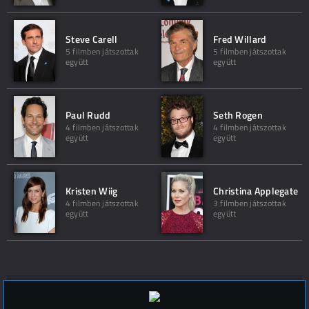
Steve Carell
Fred Willard
5 filmben játszottak
5 filmben játszottak
együtt
együtt
Paul Rudd
Seth Rogen
4 filmben játszottak
4 filmben játszottak
együtt
együtt
Kristen Wiig
Christina Applegate
4 filmben játszottak
3 filmben játszottak
együtt
együtt
Hozzászólások (
0
)