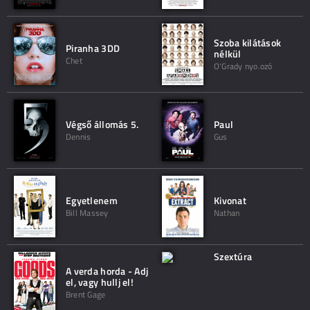
Szoba kilátások
Piranha 3DD
nélkül
Chet
O'Grady nyo.ozó
Végső állomás 5.
Paul
Dennis
Gus
Egyetlenem
Kivonat
Bill Massey
Nathan
Szextúra
A verda horda - Adj
el, vagy hullj el!
Brent Gage