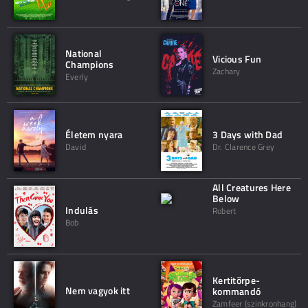
National
Vicious Fun
Champions
Zachary
Everly
Életem nyara
3 Days with Dad
David
Dr. Clarence Grey
All Creatures Here
Below
Indulás
Robert
Bob
Kertitörpe-
Nem vagyok itt
kommandó
Zamfeer (szinkronhang)