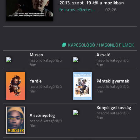
2013. szept. 19-től a mozikban
feliratos előzetes
02:26
KAPCSOLÓDÓ / HASONLÓ FILMEK
Museo
A csaló
hasonló kategóriájú
hasonló kategóriájú
film
film
Yardie
Pénteki gyermek
hasonló kategóriájú
hasonló kategóriájú
film
film
Kongói gyilkosság
hasonló kategóriájú
A szörnyeteg
film
hasonló kategóriájú
film