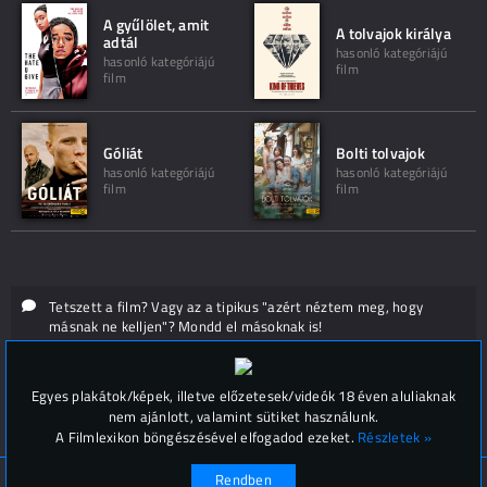
A gyűlölet, amit
A tolvajok királya
adtál
hasonló kategóriájú
hasonló kategóriájú
film
film
Góliát
Bolti tolvajok
hasonló kategóriájú
hasonló kategóriájú
film
film
Tetszett a film? Vagy az a tipikus "azért néztem meg, hogy
másnak ne kelljen"? Mondd el másoknak is!
Hozzászólások (
0
)
Egyes plakátok/képek, illetve előzetesek/videók 18 éven aluliaknak
nem ajánlott, valamint sütiket használunk.
A Filmlexikon böngészésével elfogadod ezeket.
Részletek »
Rendben
© Filmlexikon 2019-2026
Kapcsolat, impresszum