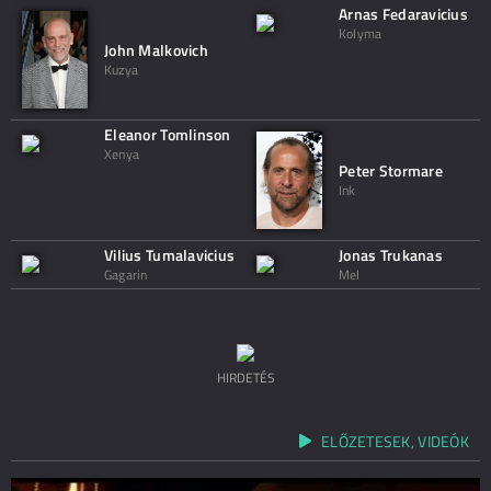
Arnas Fedaravicius
Kolyma
John Malkovich
Kuzya
Eleanor Tomlinson
Xenya
Peter Stormare
Ink
Vilius Tumalavicius
Jonas Trukanas
Gagarin
Mel
HIRDETÉS
ELŐZETESEK, VIDEÓK