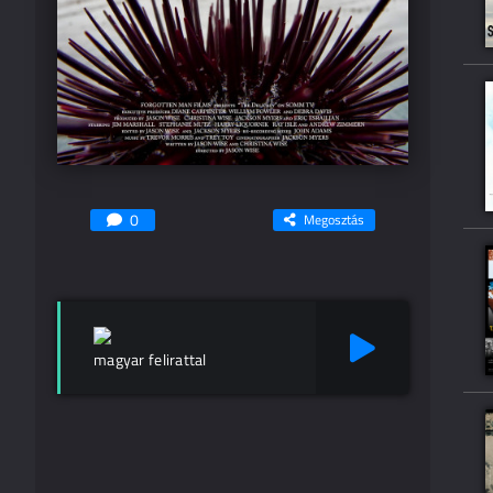
0
Megosztás
magyar felirattal