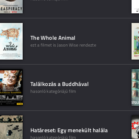
The Whole Animal
ezt a filmet is Jason Wise rendezte
Találkozás a Buddhával
hasonló kategóriájú film
Határeset: Egy menekült halála
hasonló kategóriájú film