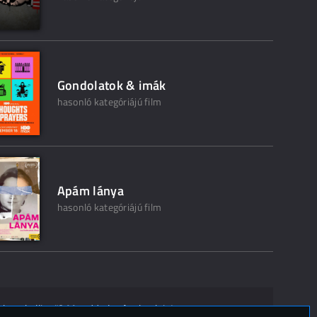
Gondolatok & imák
hasonló kategóriájú film
Apám lánya
hasonló kategóriájú film
ak ne kelljen"? Mondd el másoknak is!