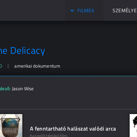
FILMEK
SZEMÉLYE
he Delicacy
0
amerikai dokumentum
dező:
Jason Wise
A fenntartható halászat valódi arca
hasonló témájú film