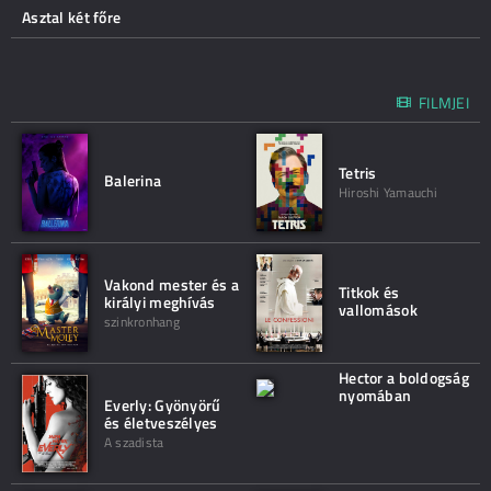
Asztal két főre
FILMJEI
Tetris
Balerina
Hiroshi Yamauchi
Vakond mester és a
Titkok és
királyi meghívás
vallomások
szinkronhang
Hector a boldogság
nyomában
Everly: Gyönyörű
és életveszélyes
A szadista