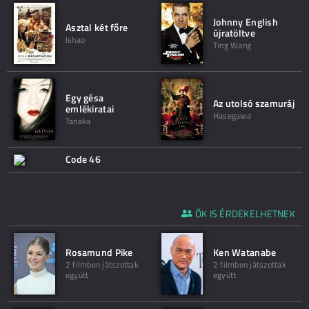
Johnny English
Asztal két főre
újratöltve
Ishao
Ting Wang
Egy gésa
Az utolsó szamuráj
emlékiratai
Hasegawa
Tanaka
Code 46
ŐK IS ÉRDEKELHETNEK
Rosamund Pike
Ken Watanabe
2 filmben játszottak
2 filmben játszottak
együtt
együtt