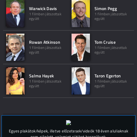
Warwick Davis
Simon Pegg
1 filmben játszottak
1 filmben játszottak
együtt
együtt
Rowan Atkinson
Tom Cruise
1 filmben játszottak
1 filmben játszottak
együtt
együtt
Salma Hayek
Taron Egerton
1 filmben játszottak
1 filmben játszottak
együtt
együtt
Hozzászólások (
0
)
Egyes plakátok/képek, illetve előzetesek/videók 18 éven aluliaknak
nem ajánlott, valamint sütiket használunk.