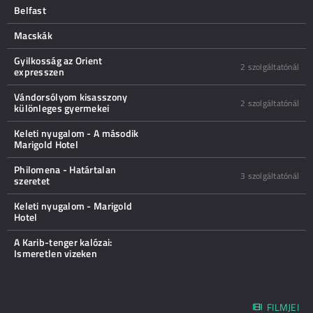
Belfast
Macskák
Gyilkosság az Orient
2 szolgáltatónál
expresszen
Vándorsólyom kisasszony
2 szolgáltatónál
különleges gyermekei
Keleti nyugalom - A második
Marigold Hotel
Philomena - Határtalan
3 szolgáltatónál
szeretet
Keleti nyugalom - Marigold
Hotel
A Karib-tenger kalózai:
Ismeretlen vizeken
FILMJEI