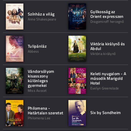
Gyilkosság az
Színház a világ
Orient expresszen
Anne Shakespeare
Dragomiroff hercegnő
Viktória királynő és
Tulipánláz
Abdul
Abbess
Viktória királynő
Vándorsólyom
Keleti nyugalom - A
kisasszony
második Marigold
különleges
Hotel
gyermekei
Evelyn Greenslade
Miss Avocet
Philomena -
Six by Sondheim
Határtalan szeretet
Philomena Lee