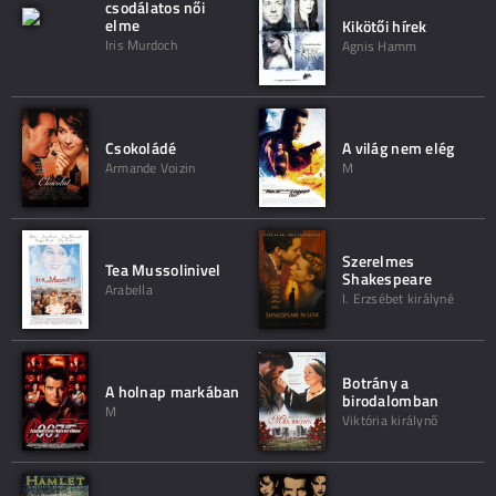
csodálatos női
elme
Kikötői hírek
Iris Murdoch
Agnis Hamm
Csokoládé
A világ nem elég
Armande Voizin
M
Szerelmes
Tea Mussolinivel
Shakespeare
Arabella
I. Erzsébet királyné
Botrány a
A holnap markában
birodalomban
M
Viktória királynő