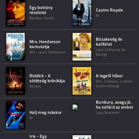
Egy botrány
Casino Royale
részletei
M
Barbara Covett
Büszkeség és
Mrs. Henderson
balítélet
bemutatja
Lady Catherine de
Mrs. Laura Henderson
Bourgh
Riddick - A
A legelő hősei
sötétség krónikája
Mrs. Caloway, a tehén
(szinkronhang)
Aereon
Bunbury, avagy jó,
ha szilárd az ember
Halj meg máskor
Lady Bracknell
M
Iris - Egy