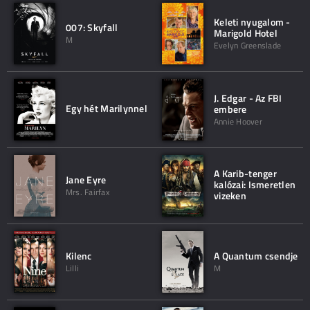
Keleti nyugalom -
007: Skyfall
Marigold Hotel
M
Evelyn Greenslade
J. Edgar - Az FBI
Egy hét Marilynnel
embere
Annie Hoover
A Karib-tenger
Jane Eyre
kalózai: Ismeretlen
Mrs. Fairfax
vizeken
Kilenc
A Quantum csendje
Lilli
M