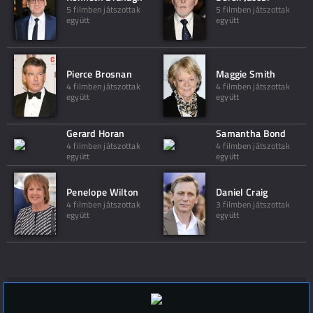
5 filmben játszottak
5 filmben játszottak
együtt
együtt
Pierce Brosnan
Maggie Smith
4 filmben játszottak
4 filmben játszottak
együtt
együtt
Gerard Horan
Samantha Bond
4 filmben játszottak
4 filmben játszottak
együtt
együtt
Penelope Wilton
Daniel Craig
4 filmben játszottak
3 filmben játszottak
együtt
együtt
Hozzászólások (
0
)