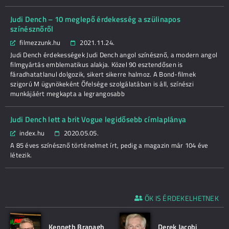
Judi Dench – 10 meglepő érdekesség a szülinapos
színésznőről
filmezzunk.hu
2021.11.24.
Judi Dench érdekességek Judi Dench angol színésznő, a modern angol
filmgyártás emblematikus alakja. Közel 90 esztendősen is
fáradhatatlanul dolgozik, sikert sikerre halmoz. A Bond-filmek
szigorú M ügynökeként Őfelsége szolgálatában is áll, színészi
munkájáért megkapta a legrangosabb
Judi Dench lett a brit Vogue legidősebb címlaplánya
index.hu
2020.05.05.
A 85 éves színésznő történelmet írt, pedig a magazin már 104 éve
létezik.
ŐK IS ÉRDEKELHETNEK
Kenneth Branagh
Derek Jacobi