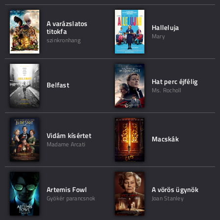
A varázslatos
Halleluja
titokfa
Mary
szinkronhang
Hat perc éjfélig
Belfast
Ms. Rocholl
Vidám kísértet
Macskák
Madame Arcati
Artemis Fowl
A vörös ügynök
Gyökér parancsnok
Joan Stanley