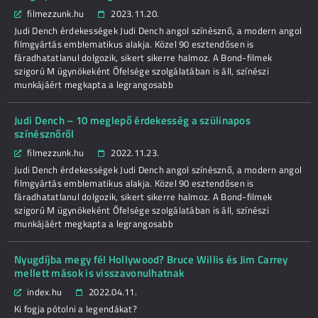
filmezzunk.hu
2023.11.20.
Judi Dench érdekességek Judi Dench angol színésznő, a modern angol
filmgyártás emblematikus alakja. Közel 90 esztendősen is
fáradhatatlanul dolgozik, sikert sikerre halmoz. A Bond-filmek
szigorú M ügynökeként Őfelsége szolgálatában is áll, színészi
munkájáért megkapta a legrangosabb
Judi Dench – 10 meglepő érdekesség a szülinapos
színésznőről
filmezzunk.hu
2022.11.23.
Judi Dench érdekességek Judi Dench angol színésznő, a modern angol
filmgyártás emblematikus alakja. Közel 90 esztendősen is
fáradhatatlanul dolgozik, sikert sikerre halmoz. A Bond-filmek
szigorú M ügynökeként Őfelsége szolgálatában is áll, színészi
munkájáért megkapta a legrangosabb
Nyugdíjba megy fél Hollywood? Bruce Willis és Jim Carrey
mellett mások is visszavonulhatnak
index.hu
2022.04.11.
Ki fogja pótolni a legendákat?