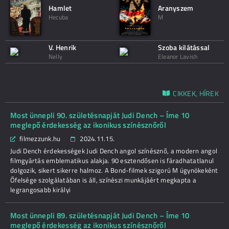
Hamlet
Aranyszem
Hecuba
M
V. Henrik
Szoba kilátással
Nelly
Eleanor Lavish
CIKKEK, HÍREK
Most ünnepli 90. születésnapját Judi Dench – Íme 10
meglepő érdekesség az ikonikus színésznőről
filmezzunk.hu
2024.11.15.
Judi Dench érdekességek Judi Dench angol színésznő, a modern angol
filmgyártás emblematikus alakja. 90 esztendősen is fáradhatatlanul
dolgozik, sikert sikerre halmoz. A Bond-filmek szigorú M ügynökeként
Őfelsége szolgálatában is áll, színészi munkájáért megkapta a
legrangosabb királyi
Most ünnepli 89. születésnapját Judi Dench – Íme 10
meglepő érdekesség az ikonikus színésznőről