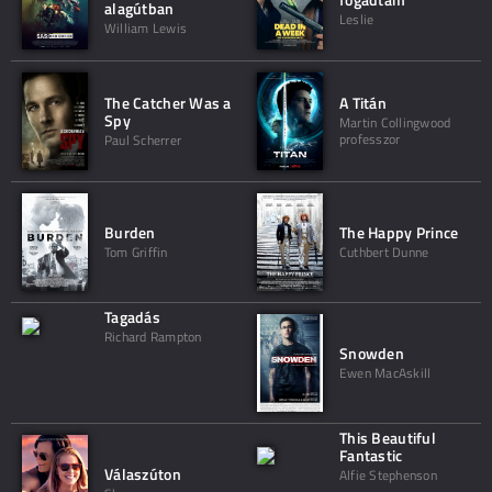
alagútban
Leslie
William Lewis
The Catcher Was a
A Titán
Spy
Martin Collingwood
professzor
Paul Scherrer
Burden
The Happy Prince
Tom Griffin
Cuthbert Dunne
Tagadás
Richard Rampton
Snowden
Ewen MacAskill
This Beautiful
Fantastic
Válaszúton
Alfie Stephenson