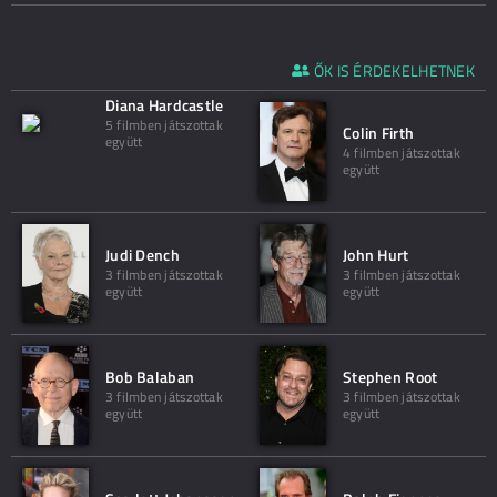
ŐK IS ÉRDEKELHETNEK
Diana Hardcastle
5 filmben játszottak
Colin Firth
együtt
4 filmben játszottak
együtt
Judi Dench
John Hurt
3 filmben játszottak
3 filmben játszottak
együtt
együtt
Bob Balaban
Stephen Root
3 filmben játszottak
3 filmben játszottak
együtt
együtt