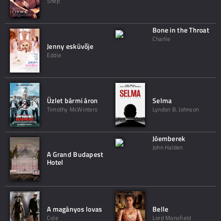
Shep
Bone in the Throat
Charlie
Jenny esküvője
Eddie
Üzlet bármi áron
Selma
Timothy McWinters
Lyndon B. Johnson
Jóemberek
John Halden
A Grand Budapest
Hotel
A magányos lovas
Belle
Cole
Lord Mansfield