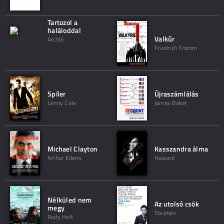
Tartozol a
haláloddal
Valkűr
Archie
Friedrich Fromm
Spíler
Újraszámlálás
Lenny Cole
James Baker
Michael Clayton
Kasszandra álma
Arthur Edens
Howard
Nélküled nem
Az utolsó csók
megy
Stephen
Rudy Holt