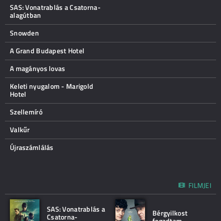
SAS: Vonatrablás a Csatorna-
alagútban
Snowden
A Grand Budapest Hotel
A magányos lovas
Keleti nyugalom - Marigold
Hotel
Szellemíró
Valkűr
Újraszámlálás
FILMJEI
SAS: Vonatrablás a
Bérgyilkost
Csatorna-
fogadtam