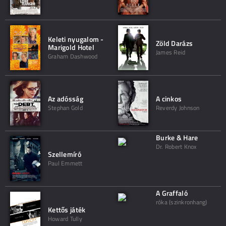
Keleti nyugalom -
Zöld Darázs
Marigold Hotel
James Reid
Graham Dashwood
Az adósság
A cinkos
Stephan Gold
Reverdy Johnson
Burke & Hare
Dr. Robert Knox
Szellemíró
Paul Emmett
A Graffaló
róka (szinkronhang)
Kettős játék
Howard Tully