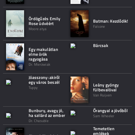
Ördögűzés Emily
Batman: Kezdődik!
Rose üdvéért
Falcone
Moore atya
Bárcsak
Egy makulátlan
elme örök
ragyogása
Dr. Mierzwiak
Jóasszony: akiről
egy város beszél
Leány gyöngy
Tuppy
fülbevalóval
Van Ruijven
Bunbury, avagy jó,
Őrangyal a jövőből
ha szilárd az ember
Sam Wheeler
Dr. Chasuble
Temetetlen
emlékek