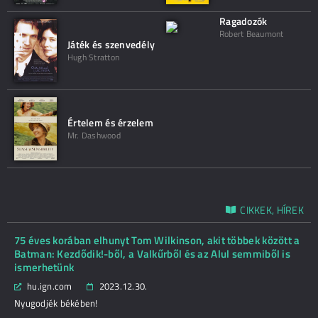
Ragadozók
Robert Beaumont
Játék és szenvedély
Hugh Stratton
Értelem és érzelem
Mr. Dashwood
CIKKEK, HÍREK
75 éves korában elhunyt Tom Wilkinson, akit többek között a
Batman: Kezdődik!-ből, a Valkűrből és az Alul semmiből is
ismerhetünk
hu.ign.com
2023.12.30.
Nyugodjék békében!