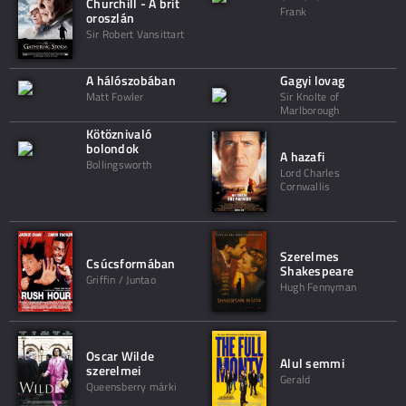
Churchill - A brit
Frank
oroszlán
Sir Robert Vansittart
A hálószobában
Gagyi lovag
Matt Fowler
Sir Knolte of
Marlborough
Kötöznivaló
bolondok
A hazafi
Bollingsworth
Lord Charles
Cornwallis
Szerelmes
Csúcsformában
Shakespeare
Griffin / Juntao
Hugh Fennyman
Oscar Wilde
Alul semmi
szerelmei
Gerald
Queensberry márki