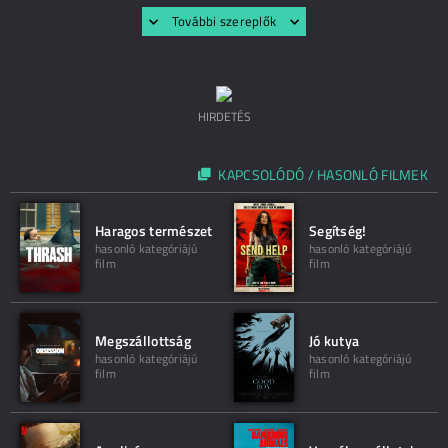
További szereplők
HIRDETÉS
KAPCSOLÓDÓ / HASONLÓ FILMEK
Haragos természet
Segítség!
hasonló kategóriájú
hasonló kategóriájú
film
film
Megszállottság
Jó kutya
hasonló kategóriájú
hasonló kategóriájú
film
film