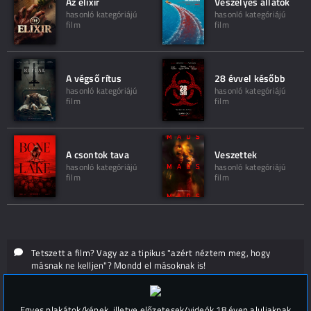
Az elixír
Veszélyes állatok
hasonló kategóriájú
hasonló kategóriájú
film
film
A végső rítus
28 évvel később
hasonló kategóriájú
hasonló kategóriájú
film
film
A csontok tava
Veszettek
hasonló kategóriájú
hasonló kategóriájú
film
film
Tetszett a film? Vagy az a tipikus "azért néztem meg, hogy
másnak ne kelljen"? Mondd el másoknak is!
Hozzászólások (
0
)
Egyes plakátok/képek, illetve előzetesek/videók 18 éven aluliaknak