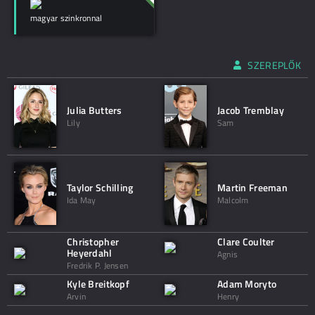
magyar szinkronnal
SZEREPLŐK
Julia Butters
Jacob Tremblay
Lily
Sam
Taylor Schilling
Martin Freeman
Ida May
Malcolm
Christopher
Clare Coulter
Heyerdahl
Agnis
Fredrik P. Jensen
Kyle Breitkopf
Adam Moryto
Arvin
Henry