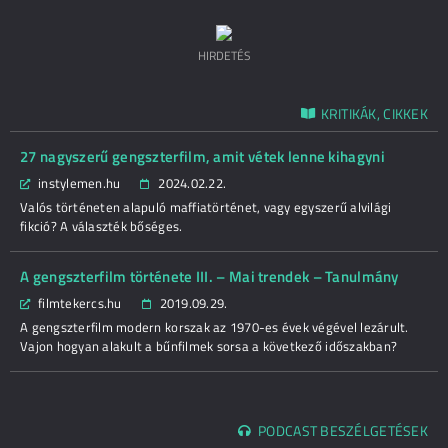
HIRDETÉS
KRITIKÁK, CIKKEK
27 nagyszerű gengszterfilm, amit vétek lenne kihagyni
instylemen.hu
2024.02.22.
Valós történeten alapuló maffiatörténet, vagy egyszerű alvilági
fikció? A választék bőséges.
A gengszterfilm története III. – Mai trendek – Tanulmány
filmtekercs.hu
2019.09.29.
A gengszterfilm modern korszak az 1970-es évek végével lezárult.
Vajon hogyan alakult a bűnfilmek sorsa a következő időszakban?
PODCAST BESZÉLGETÉSEK