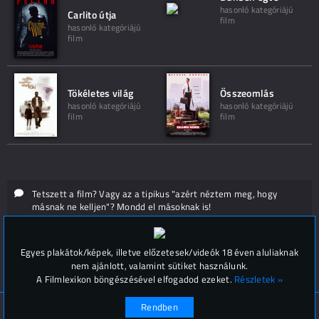
hasonló kategóriájú
Carlito útja
film
hasonló kategóriájú
film
Tökéletes világ
Összeomlás
hasonló kategóriájú
hasonló kategóriájú
film
film
Tetszett a film? Vagy az a tipikus "azért néztem meg, hogy
másnak ne kelljen"? Mondd el másoknak is!
Hozzászólások (
0
)
Egyes plakátok/képek, illetve előzetesek/videók 18 éven aluliaknak
nem ajánlott, valamint sütiket használunk.
A Filmlexikon böngészésével elfogadod ezeket.
Részletek »
Rendben
© Filmlexikon 2019-2026
Kapcsolat, impresszum