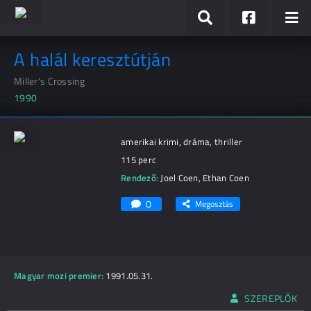
A halál keresztútján
Miller's Crossing
1990
amerikai krimi, dráma, thriller
115 perc
Rendező:
Joel Coen
,
Ethan Coen
0
Megosztás
Magyar mozi premier:
1991.05.31.
SZEREPLŐK