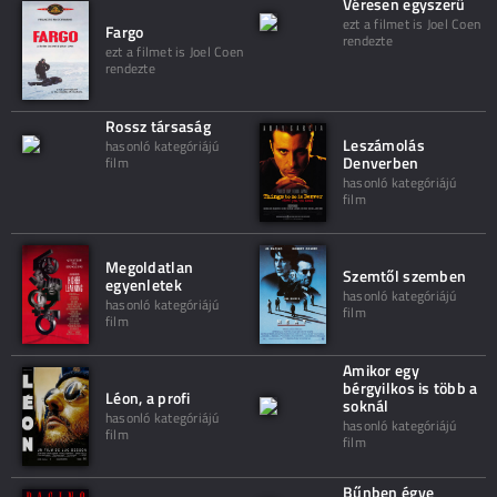
Véresen egyszerű
ezt a filmet is Joel Coen
Fargo
rendezte
ezt a filmet is Joel Coen
rendezte
Rossz társaság
Leszámolás
hasonló kategóriájú
Denverben
film
hasonló kategóriájú
film
Megoldatlan
Szemtől szemben
egyenletek
hasonló kategóriájú
hasonló kategóriájú
film
film
Amikor egy
bérgyilkos is több a
Léon, a profi
soknál
hasonló kategóriájú
hasonló kategóriájú
film
film
Bűnben égve