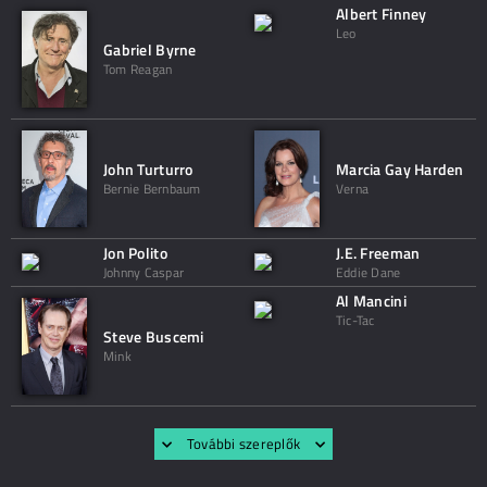
Albert Finney
Leo
Gabriel Byrne
Tom Reagan
John Turturro
Marcia Gay Harden
Bernie Bernbaum
Verna
Jon Polito
J.E. Freeman
Johnny Caspar
Eddie Dane
Al Mancini
Tic-Tac
Steve Buscemi
Mink
További szereplők