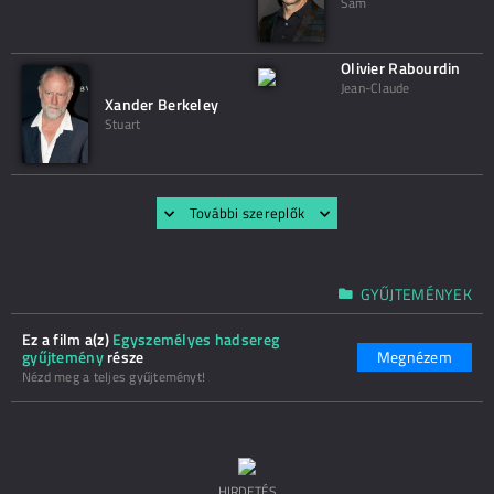
Sam
Olivier Rabourdin
Jean-Claude
Xander Berkeley
Stuart
További szereplők
GYŰJTEMÉNYEK
Ez a film a(z)
Egyszemélyes hadsereg
gyűjtemény
része
Megnézem
Nézd meg a teljes gyűjteményt!
HIRDETÉS