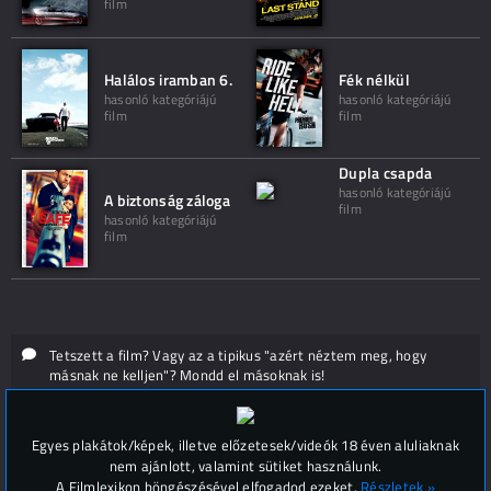
film
Halálos iramban 6.
Fék nélkül
hasonló kategóriájú
hasonló kategóriájú
film
film
Dupla csapda
hasonló kategóriájú
A biztonság záloga
film
hasonló kategóriájú
film
Tetszett a film? Vagy az a tipikus "azért néztem meg, hogy
másnak ne kelljen"? Mondd el másoknak is!
Hozzászólások (
0
)
Egyes plakátok/képek, illetve előzetesek/videók 18 éven aluliaknak
nem ajánlott, valamint sütiket használunk.
A Filmlexikon böngészésével elfogadod ezeket.
Részletek »