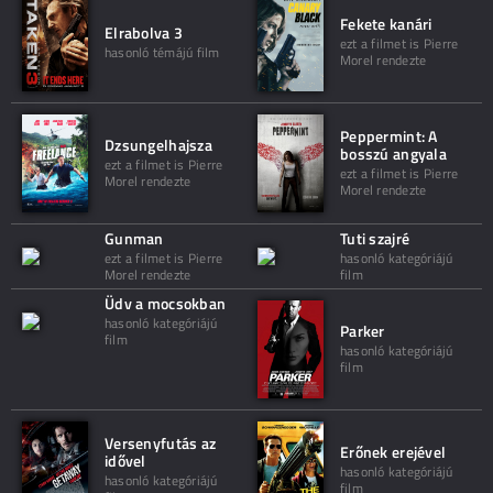
Fekete kanári
Elrabolva 3
ezt a filmet is Pierre
hasonló témájú film
Morel rendezte
Peppermint: A
Dzsungelhajsza
bosszú angyala
ezt a filmet is Pierre
ezt a filmet is Pierre
Morel rendezte
Morel rendezte
Gunman
Tuti szajré
ezt a filmet is Pierre
hasonló kategóriájú
Morel rendezte
film
Üdv a mocsokban
hasonló kategóriájú
Parker
film
hasonló kategóriájú
film
Versenyfutás az
Erőnek erejével
idővel
hasonló kategóriájú
hasonló kategóriájú
film