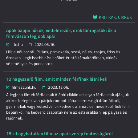
KRITIKÁK, CIKKEK
Apák napja: hősök, védelmezők, örök támogatók: ők a
filmvászon legjobb apái
life.hu
2024.06.16.
Life a női portál. Pikáns, provokatív, szexi, nőies, csajos, friss és
érdekes. Legfrissebb hírek nőket érintő témakörökben, videók,
vélemények és podcastok.
10 nagyszerű film, amit minden férfinak látni kell
filmezzunk.hu
2023.12.06.
A legjobb filmek férfiaknak Alábbi cikkünket olyan férfiaknak ajánljuk,
akiknek elegük van párjuk romantikában hemzsegő drámáikból,
gyermekük vagy kistestvérük kedvenc animációs meséikből. Sok férfi
bepánikol, ha kedvenc csapatuk nem az esti órákban lép pályára és
rájönnek,
18 kihagyhatatlan film az apai szerep fontosságáról