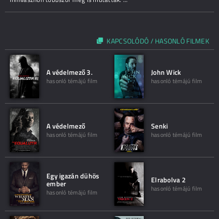
KAPCSOLÓDÓ / HASONLÓ FILMEK
A védelmező 3.
John Wick
hasonló témájú film
hasonló témájú film
A védelmező
Senki
hasonló témájú film
hasonló témájú film
Egy igazán dühös
Elrabolva 2
ember
hasonló témájú film
hasonló témájú film