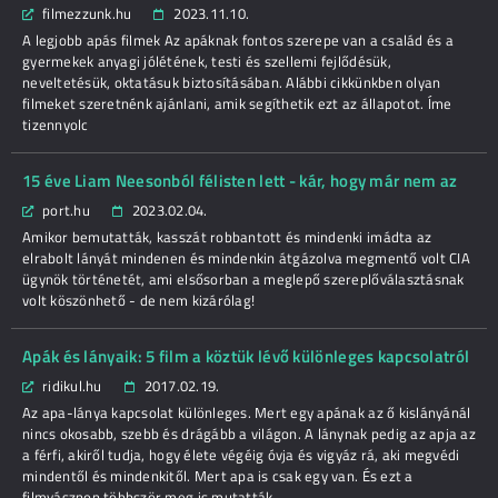
filmezzunk.hu
2023.11.10.
A legjobb apás filmek Az apáknak fontos szerepe van a család és a
gyermekek anyagi jólétének, testi és szellemi fejlődésük,
neveltetésük, oktatásuk biztosításában. Alábbi cikkünkben olyan
filmeket szeretnénk ajánlani, amik segíthetik ezt az állapotot. Íme
tizennyolc
15 éve Liam Neesonból félisten lett - kár, hogy már nem az
port.hu
2023.02.04.
Amikor bemutatták, kasszát robbantott és mindenki imádta az
elrabolt lányát mindenen és mindenkin átgázolva megmentő volt CIA
ügynök történetét, ami elsősorban a meglepő szereplőválasztásnak
volt köszönhető - de nem kizárólag!
Apák és lányaik: 5 film a köztük lévő különleges kapcsolatról
ridikul.hu
2017.02.19.
Az apa-lánya kapcsolat különleges. Mert egy apának az ő kislányánál
nincs okosabb, szebb és drágább a világon. A lánynak pedig az apja az
a férfi, akiről tudja, hogy élete végéig óvja és vigyáz rá, aki megvédi
mindentől és mindenkitől. Mert apa is csak egy van. És ezt a
filmvásznon többször meg is mutatták. ...