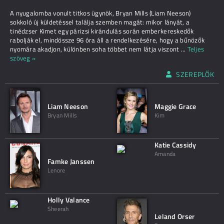
A nyugalomba vonult titkos ügynök, Bryan Mills (Liam Neeson)
sokkoló új küldetéssel találja szemben magát: mikor lányát, a
tinédzser Kimet egy párizsi kirándulás során emberkereskedők
rabolják el, mindössze 96 óra áll a rendelkezésére, hogy a bűnözők
nyomára akadjon, különben soha többet nem látja viszont
...
Teljes
szöveg »
SZEREPLŐK
Liam Neeson
Maggie Grace
Bryan Mills
Kim
Katie Cassidy
Amanda
Famke Janssen
Lenore
Holly Valance
Sheerah
Leland Orser