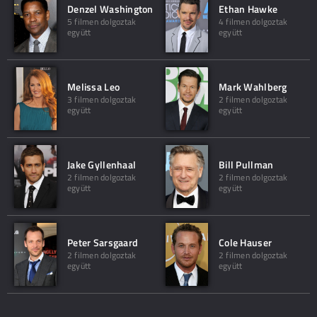
Denzel Washington
Ethan Hawke
5 filmen dolgoztak
4 filmen dolgoztak
együtt
együtt
Melissa Leo
Mark Wahlberg
3 filmen dolgoztak
2 filmen dolgoztak
együtt
együtt
Jake Gyllenhaal
Bill Pullman
2 filmen dolgoztak
2 filmen dolgoztak
együtt
együtt
Peter Sarsgaard
Cole Hauser
2 filmen dolgoztak
2 filmen dolgoztak
együtt
együtt