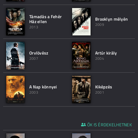
Támadás a Fehér
Brooklyn mélyén
Ház ellen
2009
2013
Orvlövész
Artúr király
2007
2004
A Nap könnyei
Kiképzés
2003
2001
ŐK IS ÉRDEKELHETNEK