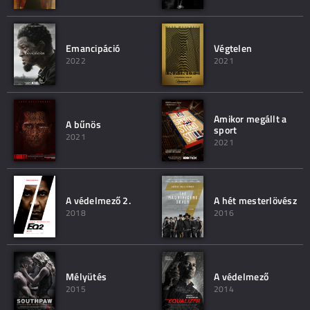
Emancipáció
Végtelen
2022
2021
Amikor megállt a
A bűnös
sport
2021
2021
A védelmező 2.
A hét mesterlövész
2018
2016
Mélyütés
A védelmező
2015
2014