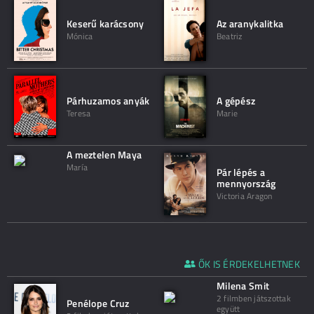
Keserű karácsony
Az aranykalitka
Mónica
Beatriz
Párhuzamos anyák
A gépész
Teresa
Marie
A meztelen Maya
María
Pár lépés a
mennyország
Victoria Aragon
ŐK IS ÉRDEKELHETNEK
Milena Smit
2 filmben játszottak
Penélope Cruz
együtt