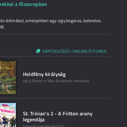
erekkel a főszerepben
t és drámákat, amelyekben egy-egy bogaras, bolondos,
lő.
KAPCSOLÓDÓ / HASONLÓ FILMEK
Holdfény királyság
ezt a filmet is Wes Anderson rendezte
St. Trinian's 2 - A Fritton arany
legendája
hasonló kategóriájú film