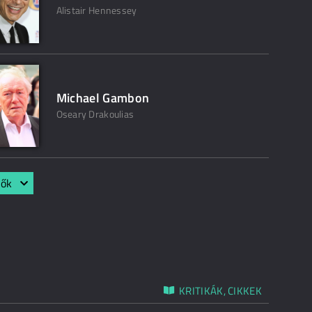
Alistair Hennessey
Michael Gambon
Oseary Drakoulias
lők
KRITIKÁK, CIKKEK