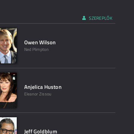
SZEREPLŐK
Owen Wilson
Ned Plimpton
Anjelica Huston
Eleanor Zissou
Jeff Goldblum