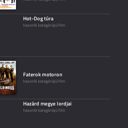
Hot-Dog túra
hasonló kategóriájú film
Faterok motoron
hasonló kategóriájú film
Hazárd megye lordjai
hasonló kategóriájú film