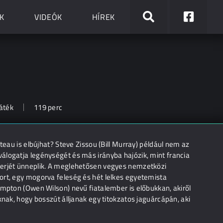
K
VIDEÓK
HÍREK
játék
119 perc
teau is elbújhat? Steve Zissou (Bill Murray) például nem az
álogatja legénységét és más irányba hajózik, mint francia
ierjét ünneplik. A meglehetősen vegyes nemzetközi
ort, egy mogorva feleség és hét lelkes egyetemista
impton (Owen Wilson) nevű fiatalember is előbukkan, akiről
knak, hogy bosszút álljanak egy titokzatos jaguárcápán, aki