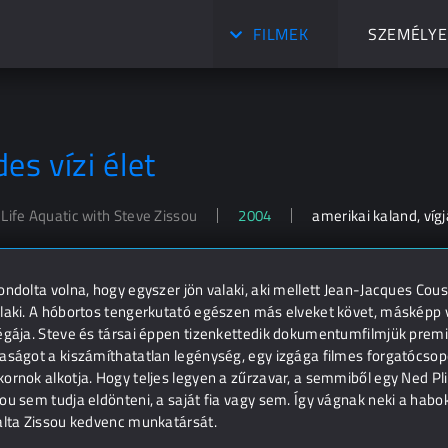
FILMEK
SZEMÉLYE
es vízi élet
Life Aquatic with Steve Zissou
2004
amerikai kaland, víg
ondolta volna, hogy egyszer jön valaki, aki mellett Jean-Jacques Cous
laki. A hóbortos tengerkutató egészen más elveket követ, másképp v
légája. Steve és társai éppen tizenkettedik dokumentumfilmjük prem
aságot a kiszámíthatatlan legénység, egy izgága filmes forgatócsop
ornok alkotja. Hogy teljes legyen a zűrzavar, a semmiből egy Ned Pl
ou sem tudja eldönteni, a saját fia vagy sem. Így vágnak neki a habo
falta Zissou kedvenc munkatársát.