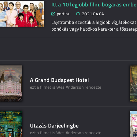
Itt a 10 legjobb film, bogaras emb
port.hu
2021.04.04.
Lajstromba szedtük a legjobb vígjátékoka
bohókás vagy habókos karakter a főszerep
A Grand Budapest Hotel
ezt a filmet is Wes Anderson rendezte
Utazás Darjeelingbe
ezt a filmet is Wes Anderson rendezte