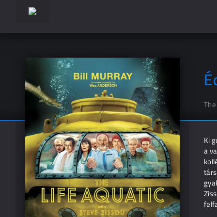
Éd
The 
Ki g
a va
kol
társ
gyak
Ziss
fel