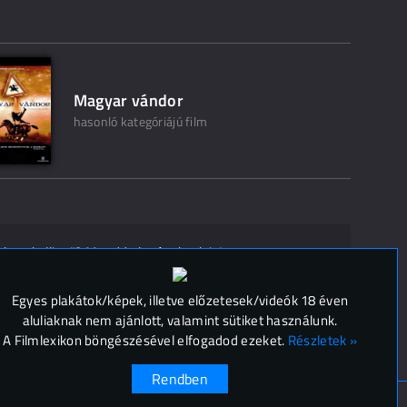
Magyar vándor
hasonló kategóriájú film
ak ne kelljen"? Mondd el másoknak is!
 (
0
)
Egyes plakátok/képek, illetve előzetesek/videók 18 éven
aluliaknak nem ajánlott, valamint sütiket használunk.
A Filmlexikon böngészésével elfogadod ezeket.
Részletek »
Rendben
ok