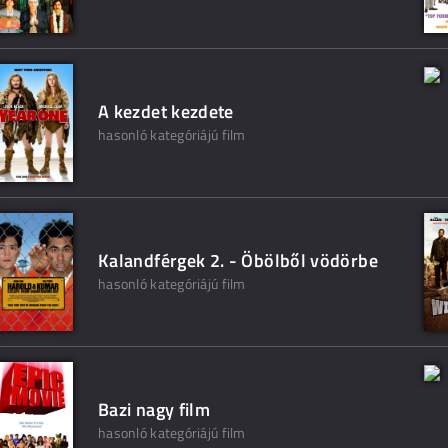
A kezdet kezdete
hasonló kategóriájú film
Kalandférgek 2. - Öbölből vödörbe
hasonló kategóriájú film
Bazi nagy film
hasonló kategóriájú film