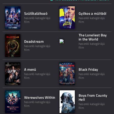
Szülőtalálkozó
Gyilkos a múltból
hasonló kategóriájú
hasonló kategóriájú
film
film
The Loneliest Boy
in the World
Deadstream
hasonló kategóriájú
hasonló kategóriájú
film
film
A menü
Black Friday
hasonló kategóriájú
hasonló kategóriájú
film
film
Boys from County
Werewolves Within
Hell
hasonló kategóriájú
hasonló kategóriájú
film
film