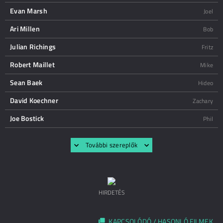
Evan Marsh
Joel
Ari Millen
Bob
Julian Richings
Fritz
Robert Maillet
Mike
Sean Baek
Hideo
David Koechner
Zachary
Joe Bostick
Phil
További szereplők
HIRDETÉS
KAPCSOLÓDÓ / HASONLÓ FILMEK