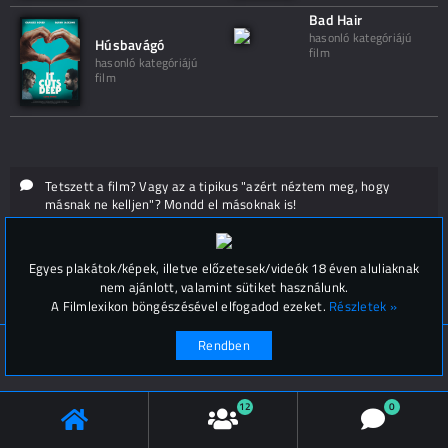
Bad Hair
hasonló kategóriájú
Húsbavágó
film
hasonló kategóriájú
film
Tetszett a film? Vagy az a tipikus "azért néztem meg, hogy
másnak ne kelljen"? Mondd el másoknak is!
Hozzászólások (
0
)
Egyes plakátok/képek, illetve előzetesek/videók 18 éven aluliaknak
nem ajánlott, valamint sütiket használunk.
A Filmlexikon böngészésével elfogadod ezeket.
Részletek »
Rendben
© Filmlexikon 2019-2026
Kapcsolat, impresszum
Értesítési beállítások
12
0