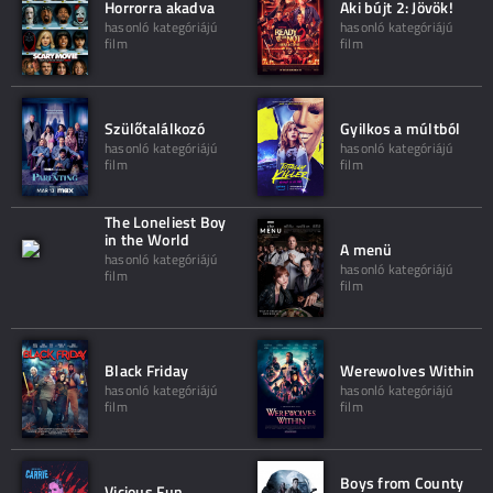
Horrorra akadva
Aki bújt 2: Jövök!
hasonló kategóriájú
hasonló kategóriájú
film
film
Szülőtalálkozó
Gyilkos a múltból
hasonló kategóriájú
hasonló kategóriájú
film
film
The Loneliest Boy
in the World
A menü
hasonló kategóriájú
hasonló kategóriájú
film
film
Black Friday
Werewolves Within
hasonló kategóriájú
hasonló kategóriájú
film
film
Boys from County
Vicious Fun