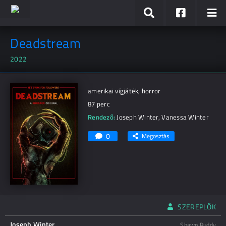
Deadstream
2022
amerikai vígjáték, horror
87 perc
Rendező:
Joseph Winter
,
Vanessa Winter
0
Megosztás
SZEREPLŐK
Joseph Winter
Shawn Ruddy