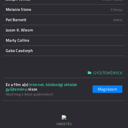
Melanie Stone
Chrissy
Pat Barnett
Hettie
Jason K. Wixom
Marty Collins
Gabe Casdorph
GYŰJTEMÉNYEK
Ez a film a(z)
Internet, közösségi oldalak
gyűjtemény
része
Megnézem
Nézd meg a teljes gyűjteményt!
HIRDETÉS