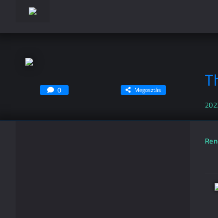
T
0
Megosztás
202
Ren