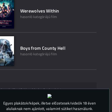
Werewolves Within
hasonló kategóriájú film
Boys from County Hell
hasonló kategóriájú film
ak ne kelljen"? Mondd el másoknak is!
 (
0
)
Egyes plakátok/képek, illetve előzetesek/videók 18 éven
aluliaknak nem ajánlott, valamint sütiket használunk.