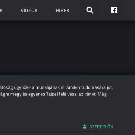
K
VIDEÓK
HÍREK
 hatóság ügynöke a munkájának él. Amikor tudomására jut,
ágra megy és egyenes Taipei felé veszi az irányt. Még
SZEREPLŐK