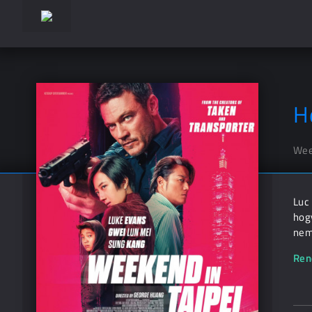
H
Wee
Luc 
hogy
nem 
Ren