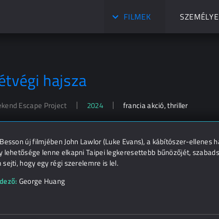
FILMEK
SZEMÉLYE
étvégi hajsza
kend Escape Project
2024
francia akció, thriller
Besson új filmjében John Lawlor (Luke Evans), a kábítószer-ellenes
 lehetősége lenne elkapni Taipei legkeresettebb bűnözőjét, szabads
sejti, hogy egy régi szerelemre is lel.
dező:
George Huang