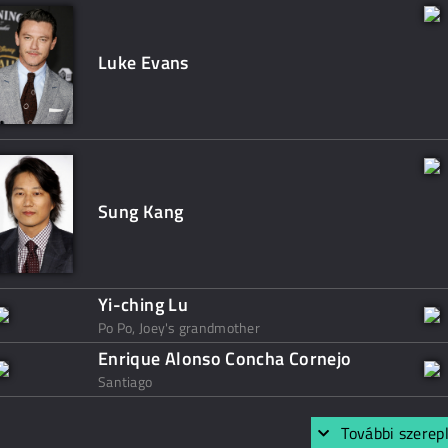
Luke Evans
Sung Kang
Yi-ching Lu
Po Po, Joey's grandmother
Enrique Alonso Concha Cornejo
Santiago
További szerep