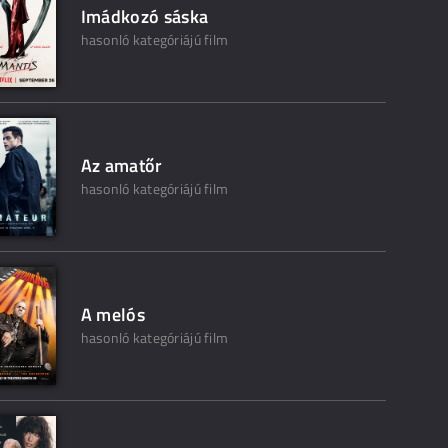
Imádkozó sáska
hasonló kategóriájú film
Az amatőr
hasonló kategóriájú film
A melós
hasonló kategóriájú film