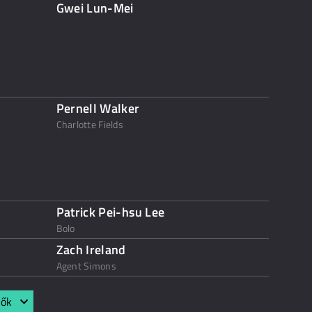
Gwei Lun-Mei
Pernell Walker
Charlotte Fields
Patrick Pei-hsu Lee
Bolo
Zach Ireland
Agent Simons
lők