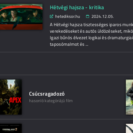
Hétvégi hajsza - kritika
hetediksor.hu
2024.12.05.
A Hétvégi hajsza tisztességes iparos munka
verekedéseket és autós üldözéseket, miköz
Igazi bűnös élvezet logikai és dramaturgiai 
taposómalmot és ...
Csúcsragadozó
hasonló kategóriájú film