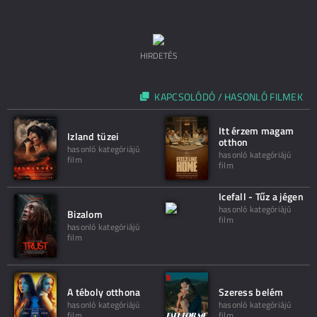
HIRDETÉS
KAPCSOLÓDÓ / HASONLÓ FILMEK
Itt érzem magam
Izland tüzei
otthon
hasonló kategóriájú
hasonló kategóriájú
film
film
Icefall - Tűz a jégen
hasonló kategóriájú
Bizalom
film
hasonló kategóriájú
film
A téboly otthona
Szeress belém
hasonló kategóriájú
hasonló kategóriájú
film
film