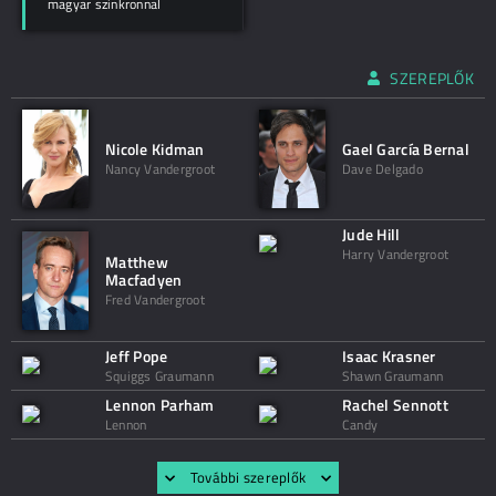
magyar szinkronnal
SZEREPLŐK
Nicole Kidman
Gael García Bernal
Nancy Vandergroot
Dave Delgado
Jude Hill
Harry Vandergroot
Matthew
Macfadyen
Fred Vandergroot
Jeff Pope
Isaac Krasner
Squiggs Graumann
Shawn Graumann
Lennon Parham
Rachel Sennott
Lennon
Candy
További szereplők