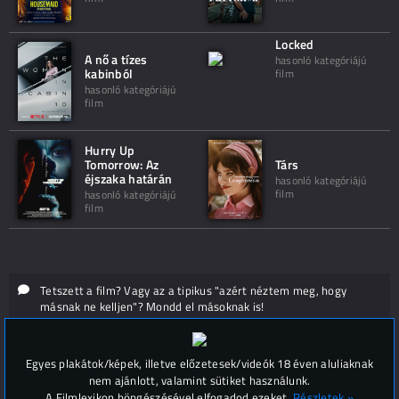
Locked
A nő a tízes
hasonló kategóriájú
kabinból
film
hasonló kategóriájú
film
Hurry Up
Tomorrow: Az
Társ
éjszaka határán
hasonló kategóriájú
film
hasonló kategóriájú
film
Tetszett a film? Vagy az a tipikus "azért néztem meg, hogy
másnak ne kelljen"? Mondd el másoknak is!
Hozzászólások (
0
)
Egyes plakátok/képek, illetve előzetesek/videók 18 éven aluliaknak
nem ajánlott, valamint sütiket használunk.
A Filmlexikon böngészésével elfogadod ezeket.
Részletek »