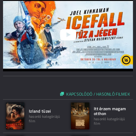
KAPCSOLÓDÓ / HASONLÓ FILMEK
Itt érzem magam
Izland tüzei
otthon
hasonló kategóriájú
hasonló kategóriájú
film
film