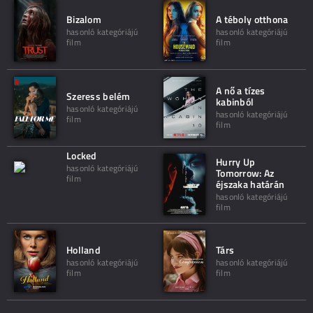
Bizalom
A téboly otthona
hasonló kategóriájú
hasonló kategóriájú
film
film
A nő a tízes
Szeress belém
kabinból
hasonló kategóriájú
hasonló kategóriájú
film
film
Locked
Hurry Up
hasonló kategóriájú
Tomorrow: Az
film
éjszaka határán
hasonló kategóriájú
film
Holland
Társ
hasonló kategóriájú
hasonló kategóriájú
film
film