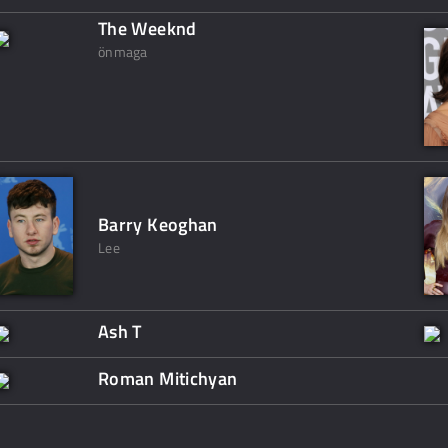
The Weeknd
önmaga
Barry Keoghan
Lee
Ash T
Roman Mitichyan