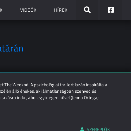
K
VIDEÓK
HÍREK
atárán
The Weeknd. A pszichológiai thrillert lazán inspirálta a
szélén álló énekes, aki álmatlanságban szenved és
tazásra indul, ahol egy idegen nővel (Jenna Ortega)
SZEREPLŐK