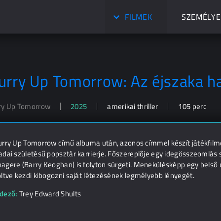
FILMEK
SZEMÉLYE
urry Up Tomorrow: Az éjszaka h
ry Up Tomorrow
2025
amerikai thriller
105 perc
rry Up Tomorrow című albuma után, azonos címmel készít játékfilmet 
adai születésű popsztár karrierje. Főszereplője egy idegösszeomlás 
gere (Barry Keoghan) is folyton sürgeti. Menekülésképp egy belső u
ltve kezdi kibogozni saját létezésének legmélyebb lényegét.
dező:
Trey Edward Shults