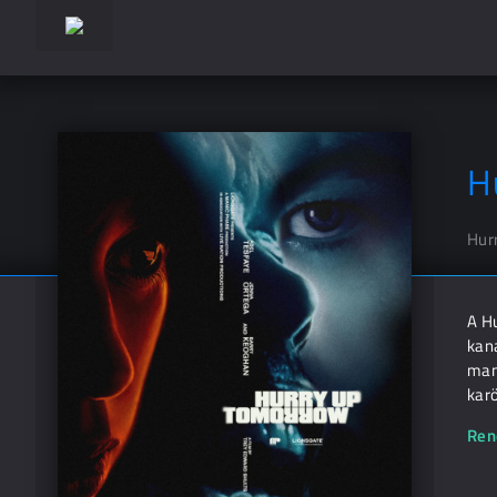
H
Hur
A Hu
kan
mana
karö
Ren