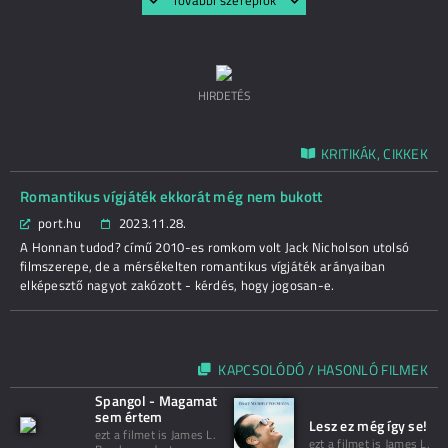
További szereplők
HIRDETÉS
KRITIKÁK, CIKKEK
Romantikus vígjáték ekkorát még nem bukott
port.hu
2023.11.28.
A Honnan tudod? című 2010-es romkom volt Jack Nicholson utolsó
filmszerepe, de a mérsékelten romantikus vígjáték arányaiban
elképesztő nagyot zakózott - kérdés, hogy jogosan-e.
KAPCSOLÓDÓ / HASONLÓ FILMEK
Spangol - Magamat
sem értem
Lesz ez még így se!
ezt a filmet is James L.
ezt a filmet is James L.