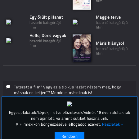
film
Egy őrült pillanat
Maggie terve
hasonló kategóriájú
hasonló kategóriájú
film
film
Hello, Doris vagyok
hasonló kategóriájú
Máris hiányzol
film
hasonló kategóriájú
film
Tetszett a film? Vagy az a tipikus "azért néztem meg, hogy
másnak ne kelljen"? Mondd el másoknak is!
Hozzászólások (
0
)
Egyes plakátok/képek, illetve előzetesek/videók 18 éven aluliaknak
nem ajánlott, valamint sütiket használunk.
A Filmlexikon böngészésével elfogadod ezeket.
Részletek »
Rendben
© Filmlexikon 2019-2026
Kapcsolat, impresszum