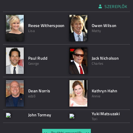
SZEREPLŐK
Reese Witherspoon
Owen Wilson
Lisa
Matty
Paul Rudd
Jack Nicholson
George
Charles
Dean Norris
Kathryn Hahn
edző
Annie
Yuki Matsuzaki
John Tormey
Tori