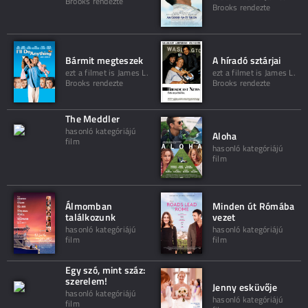
Brooks rendezte
Brooks rendezte
Bármit megteszek
A híradó sztárjai
ezt a filmet is James L.
ezt a filmet is James L.
Brooks rendezte
Brooks rendezte
The Meddler
hasonló kategóriájú
Aloha
film
hasonló kategóriájú
film
Álmomban
Minden út Rómába
találkozunk
vezet
hasonló kategóriájú
hasonló kategóriájú
film
film
Egy szó, mint száz:
szerelem!
Jenny esküvője
hasonló kategóriájú
hasonló kategóriájú
film