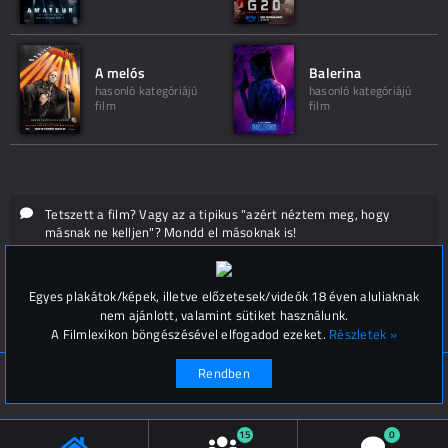
A melós
Balerina
hasonló kategóriájú
hasonló kategóriájú
film
film
Tetszett a film? Vagy az a tipikus "azért néztem meg, hogy
másnak ne kelljen"? Mondd el másoknak is!
Hozzászólások (
0
)
Egyes plakátok/képek, illetve előzetesek/videók 18 éven aluliaknak
nem ajánlott, valamint sütiket használunk.
A Filmlexikon böngészésével elfogadod ezeket.
Részletek »
Rendben
© Filmlexikon 2019-2026
Kapcsolat, impresszum
Értesítési beállítások
15
0