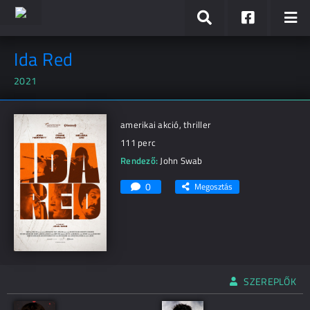
Ida Red
2021
amerikai akció, thriller
111 perc
Rendező:
John Swab
0
Megosztás
SZEREPLŐK