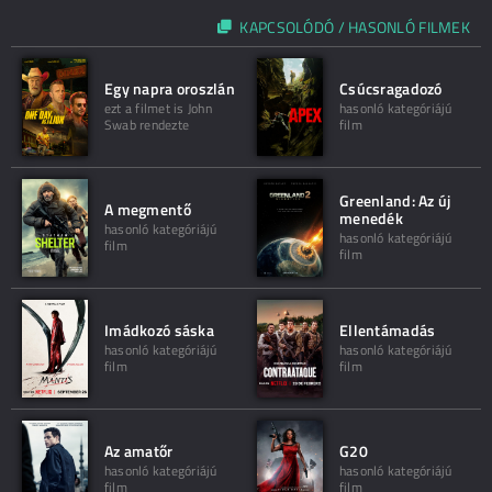
KAPCSOLÓDÓ / HASONLÓ FILMEK
Egy napra oroszlán
Csúcsragadozó
ezt a filmet is John
hasonló kategóriájú
Swab rendezte
film
Greenland: Az új
A megmentő
menedék
hasonló kategóriájú
hasonló kategóriájú
film
film
Imádkozó sáska
Ellentámadás
hasonló kategóriájú
hasonló kategóriájú
film
film
Az amatőr
G20
hasonló kategóriájú
hasonló kategóriájú
film
film