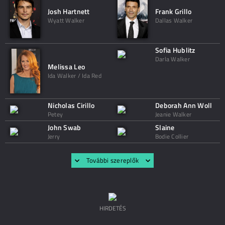
Josh Hartnett
Frank Grillo
Wyatt Walker
Dallas Walker
Sofia Hublitz
Darla Walker
Melissa Leo
Ida Walker / Ida Red
Nicholas Cirillo
Deborah Ann Woll
Petey
Jeanie Walker
John Swab
Slaine
Jerry
Bodie Collier
További szereplők
HIRDETÉS