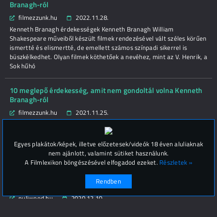
Branagh-ról
filmezzunk.hu
2022.11.28.
Kenneth Branagh érdekességek Kenneth Branagh William
Shakespeare műveiből készült filmek rendezésével vált széles körűen
ismertté és elismertté, de emellett számos színpadi sikerrel is
büszkélkedhet. Olyan filmek köthetőek a nevéhez, mint az V. Henrik, a
Sok hűhó
10 meglepő érdekesség, amit nem gondoltál volna Kenneth
Branagh-ról
filmezzunk.hu
2021.11.25.
Kenneth Branagh érdekességek Kenneth Branagh William
Shakespeare műveiből készült filmek rendezésével vált széles körűen
ismertté és elismertté, de emellett számos színpadi sikerrel is
Egyes plakátok/képek, illetve előzetesek/videók 18 éven aluliaknak
büszkélkedhet. Olyan filmek köthetőek a nevéhez, mint az V. Henrik, a
nem ajánlott, valamint sütiket használunk.
Sok hűhó
A Filmlexikon böngészésével elfogadod ezeket.
Részletek »
Rendben
Tíz dolog, amit talán nem tudtál Sir Kenneth Branagh-ról
puliwood.hu
2020.12.10.
Legközelebb újra Hercule Poirot szerepében láthatjuk a Halál a