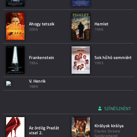
Ahogy tetszik
Hamlet
2006
1996
Frankenstein
Sok hűhó semmiért
1994
1993
V. Henrik
1989
SZÍNÉSZKÉNT
Királyok királya
Az ördög Pradát
Charles Dickens
visel 2.
(szinkronhang)