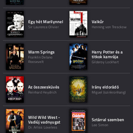
Egy hét Marilynnel
Valkűr
Sir Laurence Olivier
Henning von Tresckow
Warm Springs
Harry Potter és a
titkok kamrája
Franklin Delano
Roosevelt
Gilderoy Lockhart
Az összeesküvés
Irány eldorádó
Reinhard Heydrich
Miguel (szinkronhang)
Wild Wild West -
Sztárral szemben
Vadiúj vadnyugat
Lee Simon
Dr. Arliss Loveless