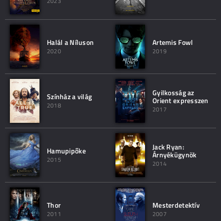
2023
Halál a Níluson
Artemis Fowl
2020
2019
Gyilkosság az
Színház a világ
Orient expresszen
2018
2017
Jack Ryan:
Hamupipőke
Árnyékügynök
2015
2014
Thor
Mesterdetektív
2011
2007