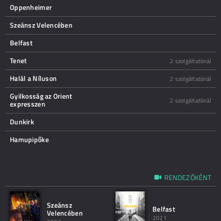
Oppenheimer
Szeánsz Velencében
Belfast
Tenet
2 szolgáltatónál
Halál a Níluson
2 szolgáltatónál
Gyilkosság az Orient
2 szolgáltatónál
expresszen
Dunkirk
Hamupipőke
RENDEZŐKÉNT
Szeánsz
Belfast
Velencében
2021