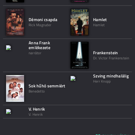
Démoni csapda
Hamlet
Rick Magruder
Hamlet
Anna Frank
emlékezete
Frankenstein
narrátor
Dr. Victor Frankenstein
Szving mindhalálig
Herr Knopp
Sok hűhó semmiért
Benedetto
V. Henrik
V. Henrik