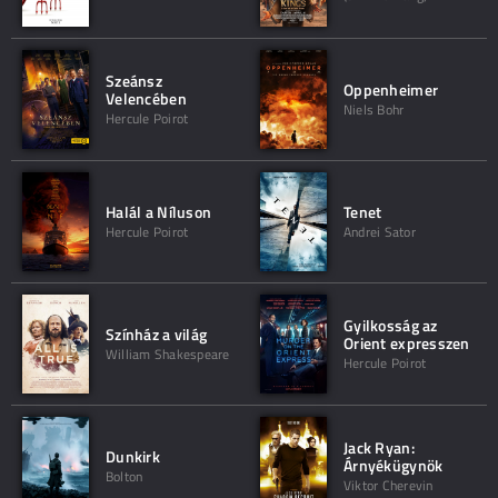
Szeánsz
Oppenheimer
Velencében
Niels Bohr
Hercule Poirot
Halál a Níluson
Tenet
Hercule Poirot
Andrei Sator
Gyilkosság az
Színház a világ
Orient expresszen
William Shakespeare
Hercule Poirot
Jack Ryan:
Dunkirk
Árnyékügynök
Bolton
Viktor Cherevin