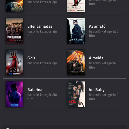
hasonló kategóriájú
film
film
Ellentámadás
Az amatőr
hasonló kategóriájú
hasonló kategóriájú
film
film
G20
A melós
hasonló kategóriájú
hasonló kategóriájú
film
film
Balerina
Joe Baby
hasonló kategóriájú
hasonló kategóriájú
film
film