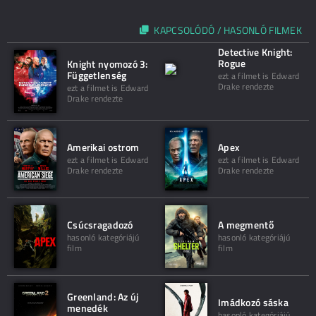
KAPCSOLÓDÓ / HASONLÓ FILMEK
Detective Knight:
Rogue
Knight nyomozó 3:
Függetlenség
ezt a filmet is Edward
Drake rendezte
ezt a filmet is Edward
Drake rendezte
Amerikai ostrom
Apex
ezt a filmet is Edward
ezt a filmet is Edward
Drake rendezte
Drake rendezte
Csúcsragadozó
A megmentő
hasonló kategóriájú
hasonló kategóriájú
film
film
Greenland: Az új
Imádkozó sáska
menedék
hasonló kategóriájú