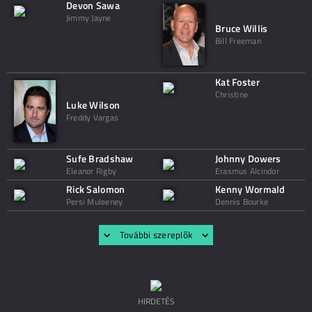
Devon Sawa
Jimmy Jayne
Bruce Willis
Bill Freeman
Kat Foster
Christine
Luke Wilson
Freddy Vargas
Sufe Bradshaw
Johnny Dowers
Eleanor Rigby
Erasmus Alcindor
Rick Salomon
Kenny Wormald
Persi Muleeney
Dennis Bourke
További szereplők
HIRDETÉS