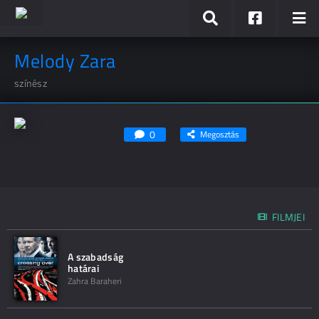
Melody Zara
színész
0
Megosztás
FILMJEI
A szabadság
határai
Zahra Baraheri