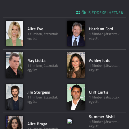
ŐK IS ÉRDEKELHETNEK
Alice Eve
Harrison Ford
1 filmben játszottak
1 filmben játszottak
együtt
együtt
Ray Liotta
Ashley Judd
1 filmben játszottak
1 filmben játszottak
együtt
együtt
Jim Sturgess
Cliff Curtis
1 filmben játszottak
1 filmben játszottak
együtt
együtt
Summer Bishil
1 filmben játszottak
Alice Braga
együtt
1 filmben játszottak