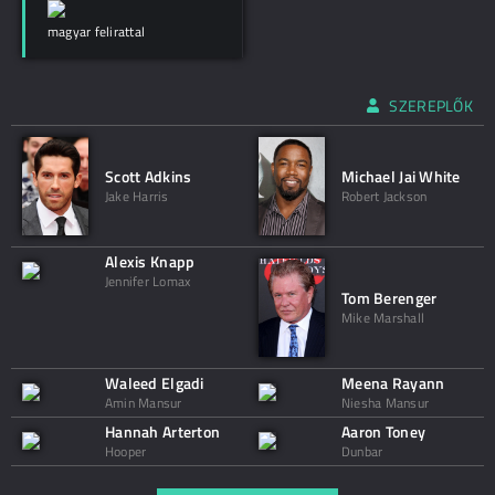
magyar felirattal
SZEREPLŐK
Scott Adkins
Michael Jai White
Jake Harris
Robert Jackson
Alexis Knapp
Jennifer Lomax
Tom Berenger
Mike Marshall
Waleed Elgadi
Meena Rayann
Amin Mansur
Niesha Mansur
Hannah Arterton
Aaron Toney
Hooper
Dunbar