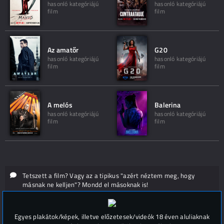
hasonló kategóriájú
hasonló kategóriájú
film
film
Az amatőr
G20
hasonló kategóriájú
hasonló kategóriájú
film
film
A melós
Balerina
hasonló kategóriájú
hasonló kategóriájú
film
film
Tetszett a film? Vagy az a tipikus "azért néztem meg, hogy
másnak ne kelljen"? Mondd el másoknak is!
Hozzászólások (
0
)
Egyes plakátok/képek, illetve előzetesek/videók 18 éven aluliaknak