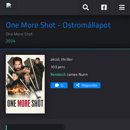
One More Shot - Ostromállapot
One More Shot
2024
akció, thriller
103 perc
Rendező:
James Nunn
0
Megosztás