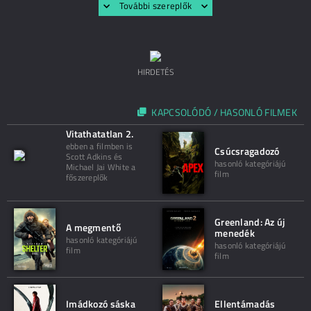
További szereplők
HIRDETÉS
KAPCSOLÓDÓ / HASONLÓ FILMEK
Vitathatatlan 2.
ebben a filmben is
Csúcsragadozó
Scott Adkins és
hasonló kategóriájú
Michael Jai White a
film
főszereplők
Greenland: Az új
A megmentő
menedék
hasonló kategóriájú
hasonló kategóriájú
film
film
Imádkozó sáska
Ellentámadás