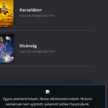
Kacsalábon
hasonló kategóriájú film
Kívánság
hasonló kategóriájú film
ak ne kelljen"? Mondd el másoknak is!
 (
0
)
Egyes plakátok/képek, illetve előzetesek/videók 18 éven
aluliaknak nem ajánlott, valamint sütiket használunk.