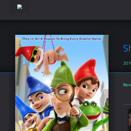
S
201
Ren