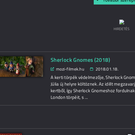
HIRDETÉS
Sherlock Gnomes (2018)
mozi-filmek.hu
2018.01.18.
A kerti törpék védelmezője, Sherlock Gn
Júlia új helyre költöznek. Az idillt megzava
kertből, így Sherlock Gnomeshoz fordulnak
London törpéit, s ...