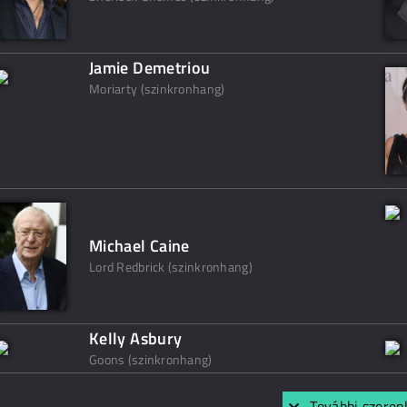
Jamie Demetriou
Moriarty (szinkronhang)
Michael Caine
Lord Redbrick (szinkronhang)
Kelly Asbury
Goons (szinkronhang)
További szerep