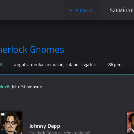
FILMEK
SZEMÉLYE
herlock Gnomes
8
angol-amerikai animáció, kaland, vígjáték
86 perc
dező:
John Stevenson
Johnny Depp
Sherlock Gnomes (szinkronhang)