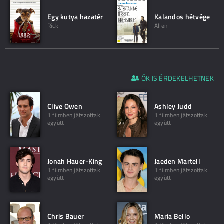
Egy kutya hazatér
Kalandos hétvége
Rick
Allen
ŐK IS ÉRDEKELHETNEK
Clive Owen
Ashley Judd
1 filmben játszottak
1 filmben játszottak
együtt
együtt
Jonah Hauer-King
Jaeden Martell
1 filmben játszottak
1 filmben játszottak
együtt
együtt
Chris Bauer
Maria Bello