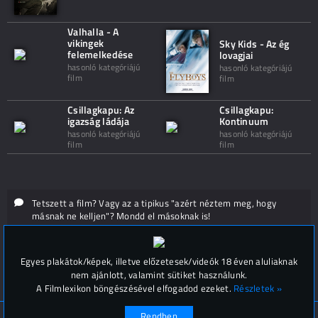
Valhalla - A
vikingek
Sky Kids - Az ég
felemelkedése
lovagjai
hasonló kategóriájú
hasonló kategóriájú
film
film
Csillagkapu: Az
Csillagkapu:
igazság ládája
Kontinuum
hasonló kategóriájú
hasonló kategóriájú
film
film
Tetszett a film? Vagy az a tipikus "azért néztem meg, hogy
másnak ne kelljen"? Mondd el másoknak is!
Hozzászólások (
0
)
Egyes plakátok/képek, illetve előzetesek/videók 18 éven aluliaknak
nem ajánlott, valamint sütiket használunk.
A Filmlexikon böngészésével elfogadod ezeket.
Részletek »
Rendben
© Filmlexikon 2019-2026
Kapcsolat, impresszum