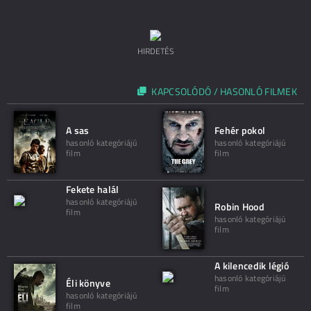
HIRDETÉS
KAPCSOLÓDÓ / HASONLÓ FILMEK
A sas
Fehér pokol
hasonló kategóriájú
hasonló kategóriájú
film
film
Fekete halál
hasonló kategóriájú
Robin Hood
film
hasonló kategóriájú
film
A kilencedik légió
hasonló kategóriájú
Éli könyve
film
hasonló kategóriájú
film