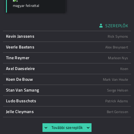
magyar felirattal
SZEREPLŐK
Kevin Janssens
Rick Symons
Veerle Baetens
Alex Breynaert
Tine Reymer
Marleen Nys
Axel Daeseleire
Koen
Koen De Bouw
Mark Van Houte
Stan Van Samang
Serge Helsen
Ludo Busschots
Patrick Adams
Jelle Cleymans
Bert Gorissen
További szereplők