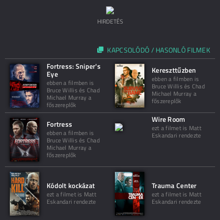
HIRDETÉS
KAPCSOLÓDÓ / HASONLÓ FILMEK
Fortress: Sniper's
Kereszttűzben
Eye
ebben a filmben is
ebben a filmben is
Bruce Willis és Chad
Bruce Willis és Chad
Michael Murray a
Michael Murray a
főszereplők
főszereplők
Wire Room
Fortress
ezt a filmet is Matt
ebben a filmben is
Eskandari rendezte
Bruce Willis és Chad
Michael Murray a
főszereplők
Kódolt kockázat
Trauma Center
ezt a filmet is Matt
ezt a filmet is Matt
Eskandari rendezte
Eskandari rendezte