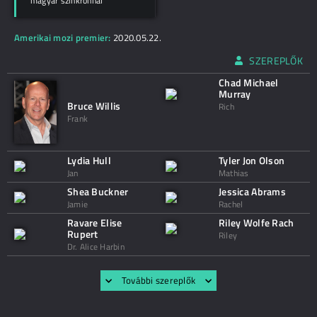
magyar szinkronnal
Amerikai mozi premier:
2020.05.22.
SZEREPLŐK
Chad Michael
Murray
Bruce Willis
Rich
Frank
Lydia Hull
Tyler Jon Olson
Jan
Mathias
Shea Buckner
Jessica Abrams
Jamie
Rachel
Ravare Elise
Riley Wolfe Rach
Rupert
Riley
Dr. Alice Harbin
További szereplők