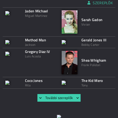
SZEREPLŐK
Jaden Michael
Miguel Martinez
Sarah Gadon
Vivian
Method Man
Gerald Jones III
Jackson
Bobby Carter
Gregory Diaz IV
Luis Acosta
Shea Whigham
Frank Polidori
Coco Jones
The Kid Mero
Rita
Tony
További szereplők