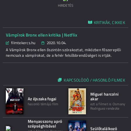
HIRDETÉS
KRITIKÁK, CIKKEK
Vámpírok Bronx ellen kritika | Netflix
filmtekercs.hu
2020.10.04.
A Vámpírok Bronx ellen őszintén szórakoztat, miközben főszereplői
nemcsak a vámpírokat, de a fehér felsőbbrendűséget is irtják.
KAPCSOLÓDÓ / HASONLÓ FILMEK
Miguel harcolni
Az éjszaka fogai
akar
hasonló témájú film
ezt a filmet is Osmany
Rodriguez rendezte
Menyasszony apró
szépséghibával
Szülőtalálkozó