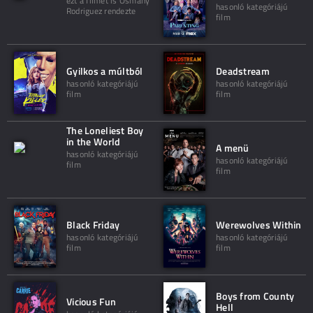
ezt a filmet is Osmany
hasonló kategóriájú
Rodriguez rendezte
film
Gyilkos a múltból
Deadstream
hasonló kategóriájú
hasonló kategóriájú
film
film
The Loneliest Boy
in the World
A menü
hasonló kategóriájú
hasonló kategóriájú
film
film
Black Friday
Werewolves Within
hasonló kategóriájú
hasonló kategóriájú
film
film
Boys from County
Vicious Fun
Hell