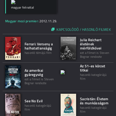
magyar felirattal
Magyar mozi premier:
2012.11.29.
KAPCSOLÓDÓ / HASONLÓ FILMEK
Julia Reichert
Ferrari: Verseny a
életének
halhatatlanságig
mérföldkövei
hasonló témájú film
ezt a filmet is Steven
Bognar rendezte
Az 51-es körzet
titkai
Az amerikai
gyáregység
hasonló kategóriájú
film
ezt a filmet is Steven
Bognar rendezte
Sacristán: Életem
See No Evil
és munkásságom
hasonló kategóriájú
hasonló kategóriájú
film
film