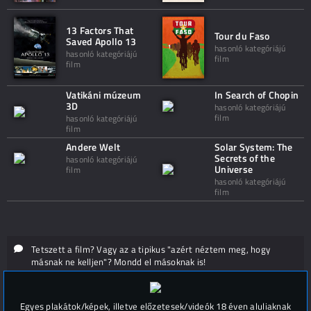
13 Factors That
Tour du Faso
Saved Apollo 13
hasonló kategóriájú
hasonló kategóriájú
film
film
Vatikáni múzeum
In Search of Chopin
3D
hasonló kategóriájú
film
hasonló kategóriájú
film
Andere Welt
Solar System: The
Secrets of the
hasonló kategóriájú
Universe
film
hasonló kategóriájú
film
Tetszett a film? Vagy az a tipikus "azért néztem meg, hogy
másnak ne kelljen"? Mondd el másoknak is!
Hozzászólások (
0
)
Egyes plakátok/képek, illetve előzetesek/videók 18 éven aluliaknak