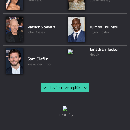
Jane Kano
Susan Bosley
Patrick Stewart
Djimon Hounsou
John Bosley
Edgar Bosley
Jonathan Tucker
Hodak
Sam Claflin
Alexander Brock
További szereplők
HIRDETÉS