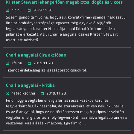
Kristen Stewart lehengerlően magabiztos, dögös és vicces
nlc.hu
2019.11.28.
Sosem gondoltam volna, hogy az Alkonyat-filmek szende, halk szavú,
önbizalomhiányos szépsége egyszer még egy akció-vígjáték
legharsányabb karakterét alakítja majd látható örömmel, de a
pillanat elérkezett. Az új Charlie angyalai csakis Kristen Stewart
miatt lett nézhető.
Charlie angyalai újra akcióban
life.hu
2019.11.28.
Tizenöt érdekesség az igazságosztó csajokról.
Charlie angyalai - kritika
hetediksor.hu
2019.11.28.
Félő, hogy a végtelen energiaforrás rossz kezekbe kerül és
fegyverként fogják használni, de szerencsére itt van nekünk Charlie
és az ő angyalai, hogy ez ne történhessen meg. A girlpower szintén
végtelen energiaforrás, mely fegyverként használva legalább annyira
veszélyes. Pasialázás kimaxolva. Egy filmről ...