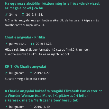
Ha egy rossz akciófilm közben még le is fröcskölnek vízzel,
az maga a pokol | 24.hu
24.hu
2019.11.28.
A Charlie angyalai nagyon butára sikerült, de ha valami képes még
továbbrontani rajta, az 4DX.
Charlie angyalai - Kritika
puliwood.hu
2019.11.28.
Hiába reklámozták egy formabontó csajos filmként, minden
elképzelésünket alulmúlta ez az újabb reboot.
KRITIKA: Charlie angyalai
hu.ign.com
2019.11.27.
Suszter meg a kaptafa esete
A Charlie angyalai bukására reagáló Elizabeth Banks szerint
a Wonder Woman és a Marvel Kapitány azért lettek
sikeresek, mert a "férfi zsánerben" készültek
hu.ign.com
2019.11.19.