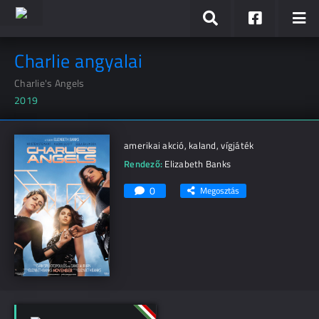
Charlie angyalai
Charlie's Angels
2019
amerikai akció, kaland, vígjáték
Rendező:
Elizabeth Banks
0
Megosztás