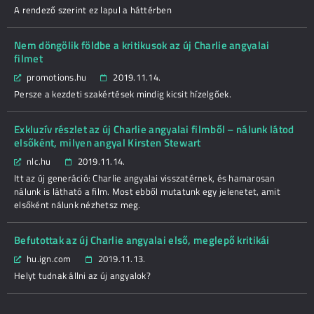
A rendező szerint ez lapul a háttérben
Nem döngölik földbe a kritikusok az új Charlie angyalai
filmet
promotions.hu
2019.11.14.
Persze a kezdeti szakértések mindig kicsit hízelgőek.
Exkluzív részlet az új Charlie angyalai filmből – nálunk látod
elsőként, milyen angyal Kirsten Stewart
nlc.hu
2019.11.14.
Itt az új generáció: Charlie angyalai visszatérnek, és hamarosan
nálunk is látható a film. Most ebből mutatunk egy jelenetet, amit
elsőként nálunk nézhetsz meg.
Befutottak az új Charlie angyalai első, meglepő kritikái
hu.ign.com
2019.11.13.
Helyt tudnak állni az új angyalok?