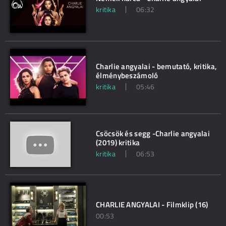
kritika
06:32
Charlie angyalai - bemutató, kritika,
élménybeszámoló
kritika
05:46
Csöcsök és segg -Charlie angyalai
(2019) kritika
kritika
06:53
CHARLIE ANGYALAI - Filmklip (16)
00:53