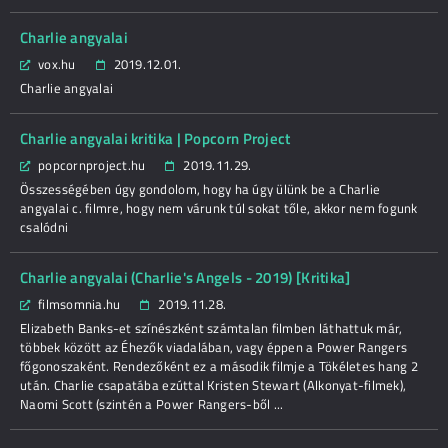
Charlie angyalai
vox.hu
2019.12.01.
Charlie angyalai
Charlie angyalai kritika | Popcorn Project
popcornproject.hu
2019.11.29.
Összességében úgy gondolom, hogy ha úgy ülünk be a Charlie
angyalai c. filmre, hogy nem várunk túl sokat tőle, akkor nem fogunk
csalódni
Charlie angyalai (Charlie's Angels - 2019) [Kritika]
filmsomnia.hu
2019.11.28.
Elizabeth Banks-et színészként számtalan filmben láthattuk már,
többek között az Éhezők viadalában, vagy éppen a Power Rangers
főgonoszaként. Rendezőként ez a második filmje a Tökéletes hang 2
után. Charlie csapatába ezúttal Kristen Stewart (Alkonyat-filmek),
Naomi Scott (szintén a Power Rangers-ből ...