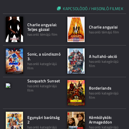
KAPCSOLÓDÓ / HASONLÓ FILMEK
Charlie angyalai:
Charlie angyalai
Teljes gázzal
hasonló témájú film
hasonló témájú film
Sonic, a sündisznó
A hullahó-akció
3.
hasonló kategóriájú
hasonló kategóriájú
film
film
Sasquatch Sunset
hasonló kategóriájú
Borderlands
film
hasonló kategóriájú
film
Egynyári barátság
Kémkölykök:
2
Armageddon
hasonló kategóriájú
hasonló kategóriájú