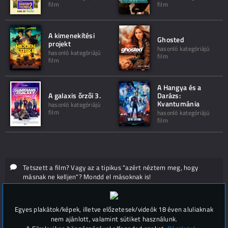
film
film
A kimenekítési
Ghosted
projekt
hasonló kategóriájú
hasonló kategóriájú
film
film
A Hangya és a
A galaxis őrzői 3.
Darázs:
Kvantumánia
hasonló kategóriájú
film
hasonló kategóriájú
film
Tetszett a film? Vagy az a tipikus "azért néztem meg, hogy
másnak ne kelljen"? Mondd el másoknak is!
Hozzászólások (
0
)
Egyes plakátok/képek, illetve előzetesek/videók 18 éven aluliaknak
nem ajánlott, valamint sütiket használunk.