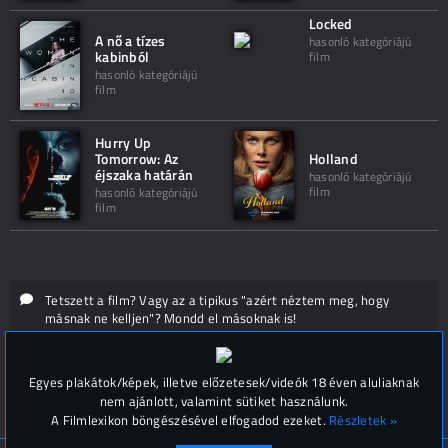
Locked
A nő a tízes
hasonló kategóriájú
kabinból
film
hasonló kategóriájú
film
Hurry Up
Tomorrow: Az
Holland
éjszaka határán
hasonló kategóriájú
film
hasonló kategóriájú
film
Tetszett a film? Vagy az a tipikus "azért néztem meg, hogy
másnak ne kelljen"? Mondd el másoknak is!
Hozzászólások (
0
)
Egyes plakátok/képek, illetve előzetesek/videók 18 éven aluliaknak
nem ajánlott, valamint sütiket használunk.
A Filmlexikon böngészésével elfogadod ezeket.
Részletek »