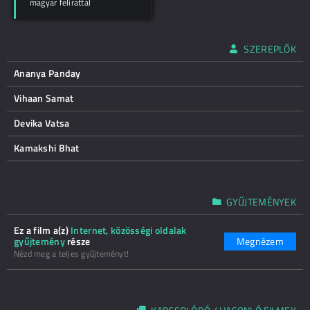
magyar felirattal
SZEREPLŐK
Ananya Panday
Vihaan Samat
Devika Vatsa
Kamakshi Bhat
GYŰJTEMÉNYEK
Ez a film a(z)
Internet, közösségi oldalak
gyűjtemény
része
Megnézem
Nézd meg a teljes gyűjteményt!