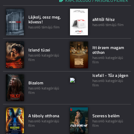
KAPCSOLÓDÓ / HASONLÓ FILMEK
Lájkolj, ossz meg,
aMItől félsz
kövess!
hasonló témájú film
hasonló témájú film
Itt érzem magam
Izland tüzei
otthon
hasonló kategóriájú
hasonló kategóriájú
film
film
Icefall - Tűz a jégen
hasonló kategóriájú
Bizalom
film
hasonló kategóriájú
film
A téboly otthona
Szeress belém
hasonló kategóriájú
hasonló kategóriájú
film
film