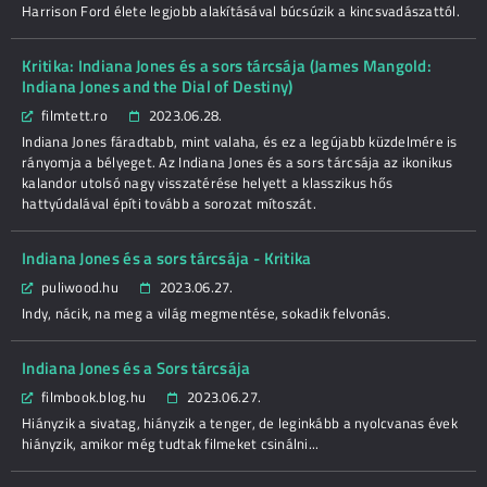
Harrison Ford élete legjobb alakításával búcsúzik a kincsvadászattól.
Kritika: Indiana Jones és a sors tárcsája (James Mangold:
Indiana Jones and the Dial of Destiny)
filmtett.ro
2023.06.28.
Indiana Jones fáradtabb, mint valaha, és ez a legújabb küzdelmére is
rányomja a bélyeget. Az Indiana Jones és a sors tárcsája az ikonikus
kalandor utolsó nagy visszatérése helyett a klasszikus hős
hattyúdalával építi tovább a sorozat mítoszát.
Indiana Jones és a sors tárcsája - Kritika
puliwood.hu
2023.06.27.
Indy, nácik, na meg a világ megmentése, sokadik felvonás.
Indiana Jones és a Sors tárcsája
filmbook.blog.hu
2023.06.27.
Hiányzik a sivatag, hiányzik a tenger, de leginkább a nyolcvanas évek
hiányzik, amikor még tudtak filmeket csinálni...