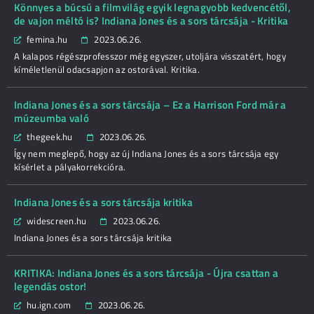
Könnyes a búcsú a filmvilág egyik legnagyobb kedvencétől,
de vajon méltó is? Indiana Jones és a sors tárcsája - Kritika
femina.hu
2023.06.26.
A kalapos régészprofesszor még egyszer, utoljára visszatért, hogy
kíméletlenül odacsapjon az ostorával. Kritika.
Indiana Jones és a sors tárcsája – Ez a Harrison Ford már a
múzeumba való
thegeek.hu
2023.06.26.
Így nem meglepő, hogy az új Indiana Jones és a sors tárcsája egy
kísérlet a pályakorrekcióra.
Indiana Jones és a sors tárcsája kritika
widescreen.hu
2023.06.26.
Indiana Jones és a sors tárcsája kritika
KRITIKA: Indiana Jones és a sors tárcsája - Újra csattan a
legendás ostor!
hu.ign.com
2023.06.26.