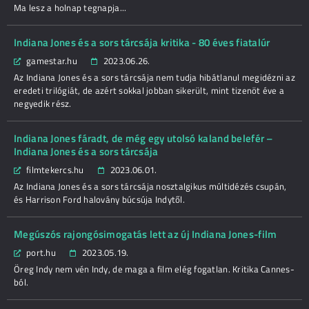
Ma lesz a holnap tegnapja...
Indiana Jones és a sors tárcsája kritika - 80 éves fiatalúr
gamestar.hu
2023.06.26.
Az Indiana Jones és a sors tárcsája nem tudja hibátlanul megidézni az
eredeti trilógiát, de azért sokkal jobban sikerült, mint tizenöt éve a
negyedik rész.
Indiana Jones fáradt, de még egy utolsó kaland belefér –
Indiana Jones és a sors tárcsája
filmtekercs.hu
2023.06.01.
Az Indiana Jones és a sors tárcsája nosztalgikus múltidézés csupán,
és Harrison Ford halovány búcsúja Indytől.
Megúszós rajongósimogatás lett az új Indiana Jones-film
port.hu
2023.05.19.
Öreg Indy nem vén Indy, de maga a film elég fogatlan. Kritika Cannes-
ból.