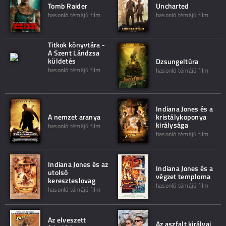
Tomb Raider
Uncharted
hasonló témájú film
hasonló témájú film
Titkok könyvtára -
A Szent Lándzsa
küldetés
Dzsungeltúra
hasonló témájú film
hasonló témájú film
Indiana Jones és a
A nemzet aranya
kristálykoponya
királysága
hasonló témájú film
hasonló témájú film
Indiana Jones és az
Indiana Jones és a
utolsó
végzet temploma
kereszteslovag
hasonló témájú film
hasonló témájú film
Az elveszett
Az aszfalt királyai