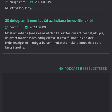
hu.ign.com
2023.05.19.
Mi lett veled, Indy?
20 dolog, amit nem tudtál az Indiana Jones-filmekről
port.hu
2023.04.09.
Most az Indiana Jones és az utolsó kereszteslovagot nézhetjük újra,
de azért mi az összes eddig elkészült részről hoztunk nektek
érdekességeket – még a be sem mutatott Indiana Jones és a sors
tárcsájáról is.
PODCAST BESZÉLGETÉSEK