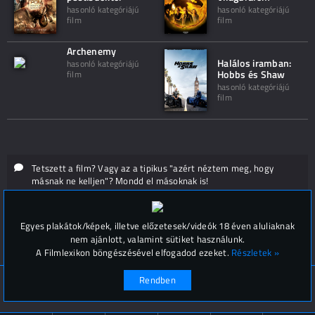
hasonló kategóriájú
hasonló kategóriájú
film
film
Archenemy
Halálos iramban:
hasonló kategóriájú
Hobbs és Shaw
film
hasonló kategóriájú
film
Tetszett a film? Vagy az a tipikus "azért néztem meg, hogy
másnak ne kelljen"? Mondd el másoknak is!
Hozzászólások (
0
)
Egyes plakátok/képek, illetve előzetesek/videók 18 éven aluliaknak
nem ajánlott, valamint sütiket használunk.
A Filmlexikon böngészésével elfogadod ezeket.
Részletek »
Rendben
© Filmlexikon 2019-2026
Kapcsolat, impresszum
Értesítési beállítások