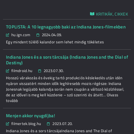
KRITIKÁK, CIKKEK
TOPLISTA: A 10 legnagyobb baki az Indiana Jones-filmekben
hu.ign.com
2024.04.09.
Egy mindent túlélő kalandor sem lehet mindig tökéletes
Indiana Jones és a sors tárcsája (Indiana Jones and the Dial of
Destiny)
filmdroid.hu
2023.07.30.
Hosszú várakozás és évekig tartó produkciós késlekedés után idén
nyáron visszatért minden idők leghíresebb mozis régésze: Indiana
Jonesnak legújabb kalandja során nem csupán a változó közízléssel,
de az idővel is meg kell küzdenie – szó szerinti és átvitt… Olvass
tovább
Menjen akkor nyugdíjba!
filmertek.blog.hu
2023.07.20.
Indiana Jones és a sors tárcsájaIndiana Jones and The Dial of