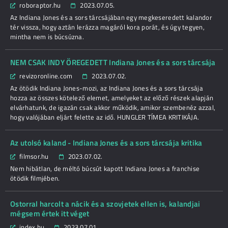
roboraptor.hu
2023.07.05.
Az Indiana Jones és a sors tárcsájában egy megkeseredett kalandor
tér vissza, hogy aztán lerázza magáról kora porát, és úgy tegyen,
mintha nem is búcsúzna.
NEM CSAK INDY ÖREGEDETT Indiana Jones és a sors tárcsája
revizoronline.com
2023.07.02.
Az ötödik Indiana Jones-mozi, az Indiana Jones és a sors tárcsája
hozza az összes kötelező elemet, amelyeket az előző részek alapján
elvárhatunk, de igazán csak akkor működik, amikor szembenéz azzal,
hogy valójában eljárt felette az idő. HUNGLER TÍMEA KRITIKÁJA.
Az utolsó kaland - Indiana Jones és a sors tárcsája kritika
filmsor.hu
2023.07.02.
Nem hibátlan, de méltó búcsút kapott Indiana Jones a franchise
ötödik filmjében.
Ostorral harcolt a nácik és a szovjetek ellen is, kalandjai
mégsem értek itt véget
index.hu
2023.07.01.