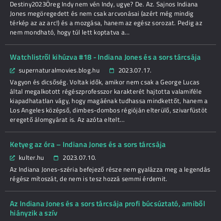
Destiny2023Öreg Indy nem vén Indy, ugye? De. Az. Sajnos Indiana
Jones megöregedett és nem csak arcvonásai (azért még mindig
térkép az az arc!) és a mozgása, hanem az egész sorozat. Pedig az
nem mondható, hogy túl lett koptatva a…
Watchlistről kihúzva #18 - Indiana Jones és a sors tárcsája
supernaturalmovies.blog.hu
2023.07.17.
Vagyon és dicsőség. Voltak idők, amikor nem csak a George Lucas
által megalkotott régészprofesszor karakterét hajtotta valamiféle
kiapadhatatlan vágy, hogy magáénak tudhassa mindkettőt, hanem a
Los Angeles középső, dimbes-dombos régióján elterülő, szivarfüstöt
eregető álomgyárat is. Az azóta eltelt…
Ketyeg az óra – Indiana Jones és a sors tárcsája
kulter.hu
2023.07.10.
Az Indiana Jones-széria befejező része nem gyalázza meg a legendás
régész mítoszát, de nem is tesz hozzá semmi érdemit.
Az Indiana Jones és a sors tárcsája profi búcsúztató, amiből
hiányzik a szív