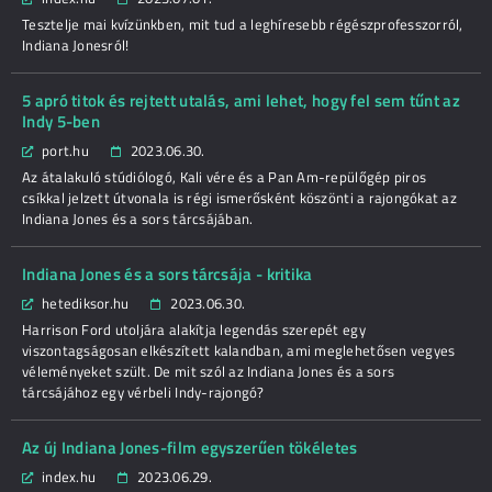
Tesztelje mai kvízünkben, mit tud a leghíresebb régészprofesszorról,
Indiana Jonesról!
5 apró titok és rejtett utalás, ami lehet, hogy fel sem tűnt az
Indy 5-ben
port.hu
2023.06.30.
Az átalakuló stúdiólogó, Kali vére és a Pan Am-repülőgép piros
csíkkal jelzett útvonala is régi ismerősként köszönti a rajongókat az
Indiana Jones és a sors tárcsájában.
Indiana Jones és a sors tárcsája - kritika
hetediksor.hu
2023.06.30.
Harrison Ford utoljára alakítja legendás szerepét egy
viszontagságosan elkészített kalandban, ami meglehetősen vegyes
véleményeket szült. De mit szól az Indiana Jones és a sors
tárcsájához egy vérbeli Indy-rajongó?
Az új Indiana Jones-film egyszerűen tökéletes
index.hu
2023.06.29.