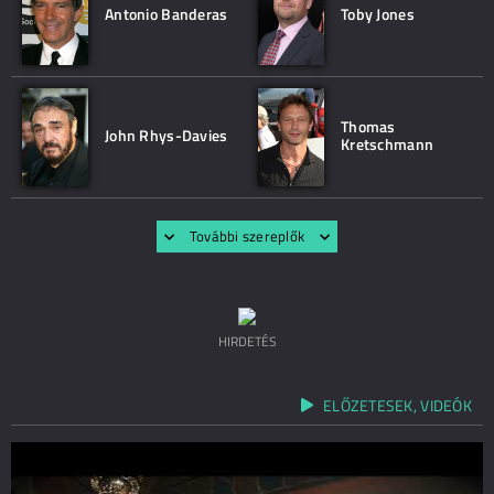
Antonio Banderas
Toby Jones
Thomas
John Rhys-Davies
Kretschmann
További szereplők
HIRDETÉS
ELŐZETESEK, VIDEÓK