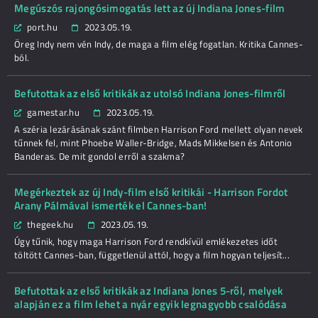
Megúszós rajongósimogatás lett az új Indiana Jones-film
port.hu
2023.05.19.
Öreg Indy nem vén Indy, de maga a film elég fogatlan. Kritika Cannes-
ból.
Befutottak az első kritikák az utolsó Indiana Jones-filmről
gamestar.hu
2023.05.19.
A széria lezárásának szánt filmben Harrison Ford mellett olyan nevek
tűnnek fel, mint Phoebe Waller-Bridge, Mads Mikkelsen és Antonio
Banderas. De mit gondol erről a szakma?
Megérkeztek az új Indy-film első kritikái - Harrison Fordot
Arany Pálmával ismerték el Cannes-ban!
thegeek.hu
2023.05.19.
Úgy tűnik, hogy maga Harrison Ford rendkívül emlékezetes időt
töltött Cannes-ban, függetlenül attól, hogy a film hogyan teljesít...
Befutottak az első kritikák az Indiana Jones 5-ről, melyek
alapján ez a film lehet a nyár egyik legnagyobb csalódása