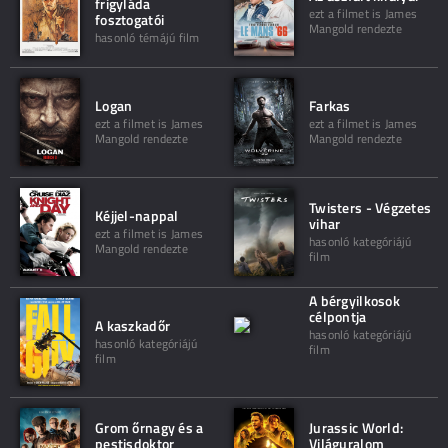
frigyláda
ezt a filmet is James
fosztogatói
Mangold rendezte
hasonló témájú film
Logan
Farkas
ezt a filmet is James
ezt a filmet is James
Mangold rendezte
Mangold rendezte
Twisters - Végzetes
Kéjjel-nappal
vihar
ezt a filmet is James
hasonló kategóriájú
Mangold rendezte
film
A bérgyilkosok
célpontja
A kaszkadőr
hasonló kategóriájú
hasonló kategóriájú
film
film
Grom őrnagy és a
Jurassic World:
pestisdoktor
Világuralom