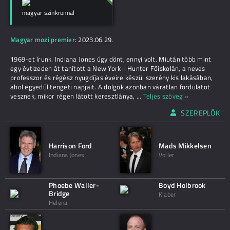
magyar szinkronnal
Magyar mozi premier:
2023.06.29.
1969-et írunk. Indiana Jones úgy dönt, ennyi volt. Miután több mint
egy évtizeden át tanított a New York-i Hunter Főiskolán, a neves
professzor és régész nyugdíjas éveire készül szerény kis lakásában,
ahol egyedül tengeti napjait. A dolgok azonban váratlan fordulatot
vesznek, mikor régen látott keresztlánya,
...
Teljes szöveg »
SZEREPLŐK
Harrison Ford
Mads Mikkelsen
Indiana Jones
Voller
Phoebe Waller-
Boyd Holbrook
Bridge
Klaber
Helena