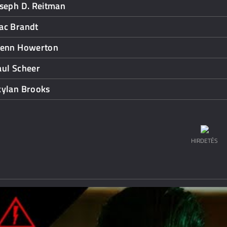
oseph D. Reitman
ac Brandt
lenn Howerton
aul Scheer
kylan Brooks
HIRDETÉS