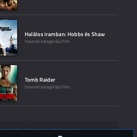
Halálos iramban: Hobbs és Shaw
hasonló kategóriájú film
Tomb Raider
hasonló kategóriájú film
ak ne kelljen"? Mondd el másoknak is!