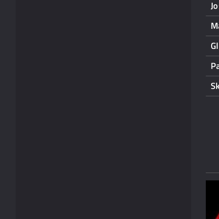
J
M
G
P
S