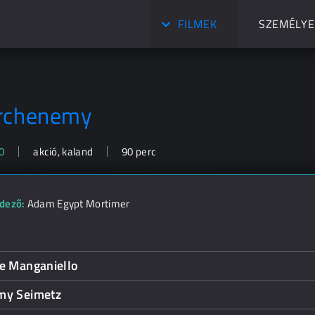
FILMEK
SZEMÉLYE
rchenemy
0
akció, kaland
90 perc
dező:
Adam Egypt Mortimer
oe Manganiello
my Seimetz