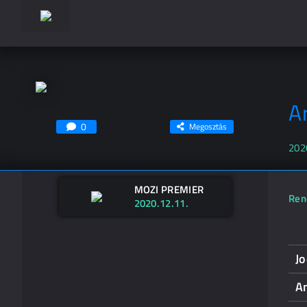
A
0
Megosztás
202
MOZI PREMIER
Ren
2020.12.11.
J
A