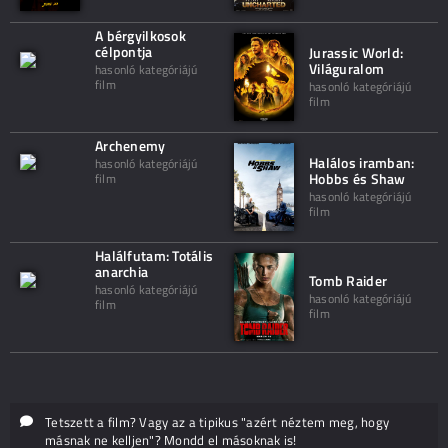
A bérgyilkosok
célpontja
Jurassic World:
Világuralom
hasonló kategóriájú
film
hasonló kategóriájú
film
Archenemy
Halálos iramban:
hasonló kategóriájú
Hobbs és Shaw
film
hasonló kategóriájú
film
Halálfutam: Totális
anarchia
Tomb Raider
hasonló kategóriájú
hasonló kategóriájú
film
film
Tetszett a film? Vagy az a tipikus "azért néztem meg, hogy
másnak ne kelljen"? Mondd el másoknak is!