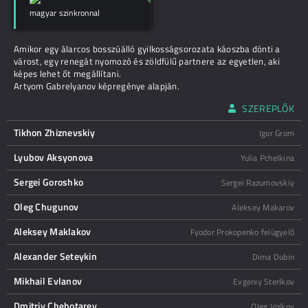
magyar szinkronnal
Amikor egy álarcos bosszúálló gyilkosságsorozata káoszba dönti a
várost, egy renegát nyomozó és zöldfülű partnere az egyetlen, aki
képes lehet őt megállítani.
Artyom Gabrelyanov képregénye alapján.
SZEREPLŐK
Tikhon Zhiznevskiy
Igor Grom
Lyubov Aksyonova
Yulia Pchelkina
Sergei Goroshko
Sergei Razumovskiy
Oleg Chugunov
Aleksey Makarov
Aleksey Maklakov
Fyodor Prokopenko felügyelő
Alexander Seteykin
Dima Dubin
Mikhail Evlanov
Evgeniy Sterlkov
Dmitriy Chebotarev
Oleg Volkov