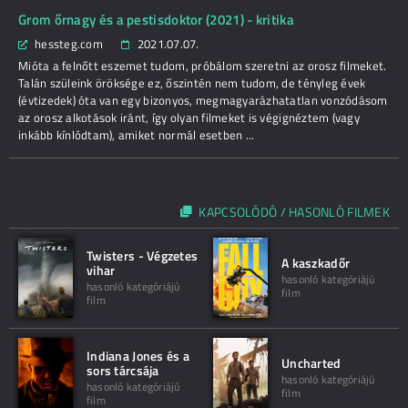
Grom őrnagy és a pestisdoktor (2021) - kritika
hessteg.com
2021.07.07.
Mióta a felnőtt eszemet tudom, próbálom szeretni az orosz filmeket.
Talán szüleink öröksége ez, őszintén nem tudom, de tényleg évek
(évtizedek) óta van egy bizonyos, megmagyarázhatatlan vonzódásom
az orosz alkotások iránt, így olyan filmeket is végignéztem (vagy
inkább kínlódtam), amiket normál esetben ...
KAPCSOLÓDÓ / HASONLÓ FILMEK
Twisters - Végzetes
A kaszkadőr
vihar
hasonló kategóriájú
hasonló kategóriájú
film
film
Indiana Jones és a
Uncharted
sors tárcsája
hasonló kategóriájú
hasonló kategóriájú
film
film