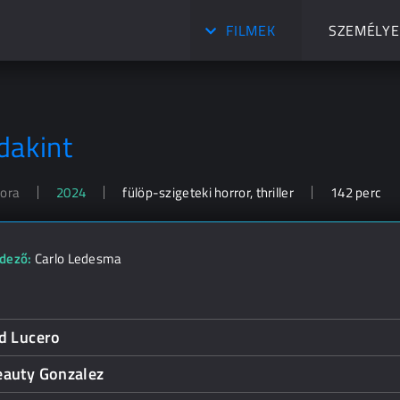
FILMEK
SZEMÉLYE
dakint
Fora
2024
fülöp-szigeteki horror, thriller
142 perc
dező:
Carlo Ledesma
d Lucero
eauty Gonzalez