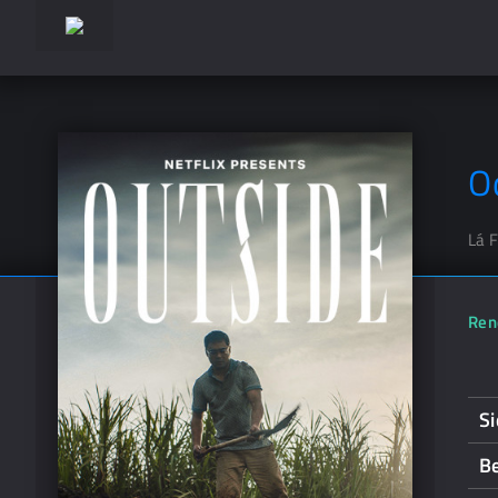
O
Lá 
Ren
Si
B