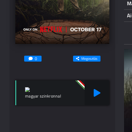
M
Ai
0
Megosztás
magyar szinkronnal