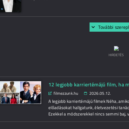
További szerep
HIRDETÉS
12 legjobb karriertémájú film, ha 
filmezzunk.hu
2026.05.12.
A legjobb karriertémájú filmek Néha, amik
előadásokat hallgatunk, életvezetési tanác
Ezekkel a módszerekkel nincs semmi baj, vi