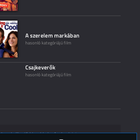
A szerelem markában
hasonló kategóriájú film
Csajkeverők
hasonló kategóriájú film
ak ne kelljen"? Mondd el másoknak is!