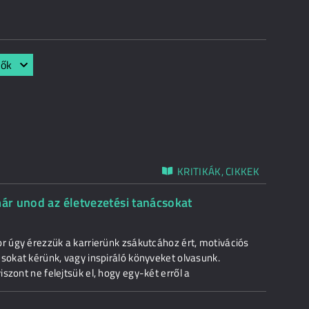
lők
KRITIKÁK, CIKKEK
már unod az életvezetési tanácsokat
or úgy érezzük a karrierünk zsákutcához ért, motivációs
sokat kérünk, vagy inspiráló könyveket olvasunk.
szont ne felejtsük el, hogy egy-két erről a