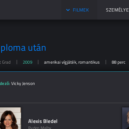
FILMEK
SZEMÉLYE
iploma után
t Grad
2009
amerikai vígjáték, romantikus
88 perc
dező:
Vicky Jenson
Alexis Bledel
Ryden Malby