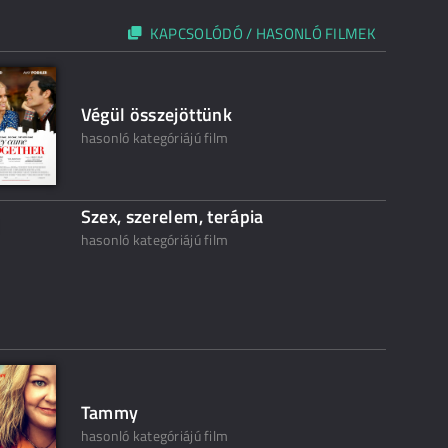
KAPCSOLÓDÓ / HASONLÓ FILMEK
Végül összejöttünk
hasonló kategóriájú film
Szex, szerelem, terápia
hasonló kategóriájú film
Tammy
hasonló kategóriájú film