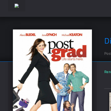
D
Pos
Ren