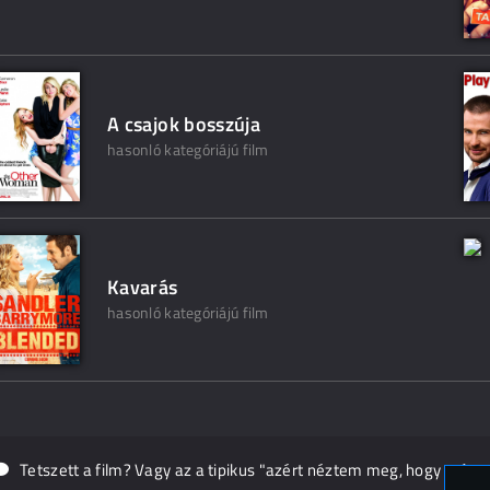
A csajok bosszúja
hasonló kategóriájú film
Kavarás
hasonló kategóriájú film
Tetszett a film? Vagy az a tipikus "azért néztem meg, hogy másn